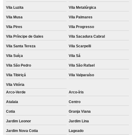
Vila Luzita
Vila Metalúrgica
Vila Musa
Vila Palmares
Vila Pires
Vila Progresso
Vila Príncipe de Gales
Vila Sacadura Cabral
Vila Santa Tereza
Vila Scarpelli
Vila Suíça
Vila Sá
Vila São Pedro
Vila São Rafael
Vila Tibiriçá
Vila Valparaíso
Vila Vitória
Arco-Verde
Arco-íris
Atalaia
Centro
Cotia
Granja Viana
Jardim Leonor
Jardim Lina
Jardim Nova Cotia
Lageado