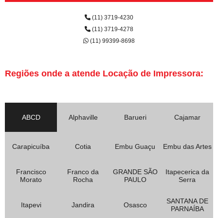
(11) 3719-4230
(11) 3719-4278
(11) 99399-8698
Regiões onde a atende Locação de Impressora:
ABCD
Alphaville
Barueri
Cajamar
Carapicuíba
Cotia
Embu Guaçu
Embu das Artes
Francisco
Franco da
GRANDE SÃO
Itapecerica da
Morato
Rocha
PAULO
Serra
SANTANA DE
Itapevi
Jandira
Osasco
PARNAÍBA