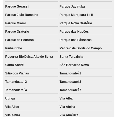
Parque Gerassi
Parque Jaçatuba
Parque João Ramalho
Parque Marajoara I e II
Parque Miami
Parque Novo Oratório
Parque Oratório
Parque das Nações
Parque do Pedroso
Parque dos Pássaros
Pinheirinho
Recreio da Borda do Campo
Reserva Biológica Alto de Serra
Santa Terezinha
Santo André
São Bernardo Novo
Sítio dos Vianas
Tamanduateí 1
Tamanduateí 2
Tamanduateí 3
Tamanduateí 4
Tamanduateí 7
Utinga
Vila Alba
Vila Alice
Vila Alpina
Vila Alzira
Vila América