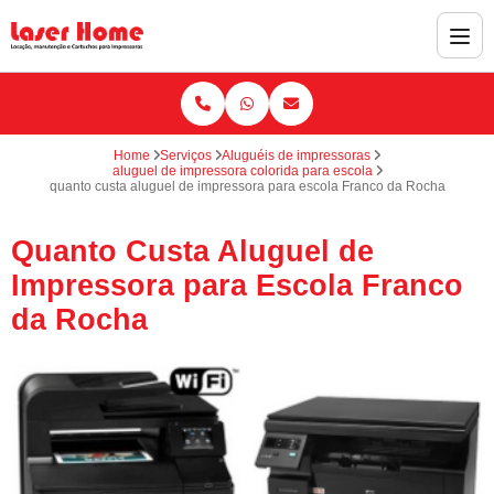
Home
Serviços
Aluguéis de impressoras
aluguel de impressora colorida para escola
quanto custa aluguel de impressora para escola Franco da Rocha
Quanto Custa Aluguel de
Impressora para Escola Franco
da Rocha