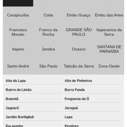
Carapicuíba
Cotia
Embu Guaçu
Embu das Artes
Francisco
Franco da
GRANDE SÃO
Itapecerica da
Morato
Rocha
PAULO
Serra
SANTANA DE
Itapevi
Jandira
Osasco
PARNAÍBA
Santo André
São Paulo
Taboão da Serra
Zona Oeste
Alto da Lapa
Alto de Pinheiros
Bairro do Limão
Barra Funda
Butantã
Freguesia do Ó
Jaguaré
Jaraguá
Jardim Bonfiglioli
Lapa
Pacaembu
Perdizes