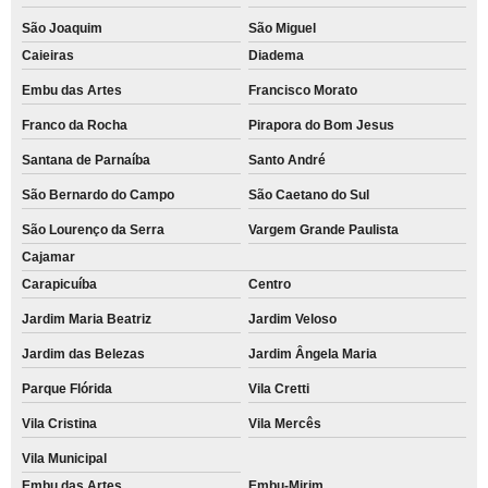
São Joaquim
São Miguel
Caieiras
Diadema
Embu das Artes
Francisco Morato
Franco da Rocha
Pirapora do Bom Jesus
Santana de Parnaíba
Santo André
São Bernardo do Campo
São Caetano do Sul
São Lourenço da Serra
Vargem Grande Paulista
Cajamar
Carapicuíba
Centro
Jardim Maria Beatriz
Jardim Veloso
Jardim das Belezas
Jardim Ângela Maria
Parque Flórida
Vila Cretti
Vila Cristina
Vila Mercês
Vila Municipal
Embu das Artes
Embu-Mirim