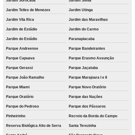
Jardim Sorocaba
Jardim Stella
Jardim Telles de Menezes
Jardim Utinga
Jardim Vila Rica
Jardim das Maravilhas
Jardim de Estádio
Jardim do Carmo
Jardim do Estádio
Paranapiacaba
Parque Andreense
Parque Bandeirantes
Parque Capuava
Parque Erasmo Assunção
Parque Gerassi
Parque Jaçatuba
Parque João Ramalho
Parque Marajoara I e II
Parque Miami
Parque Novo Oratório
Parque Oratório
Parque das Nações
Parque do Pedroso
Parque dos Pássaros
Pinheirinho
Recreio da Borda do Campo
Reserva Biológica Alto de Serra
Santa Terezinha