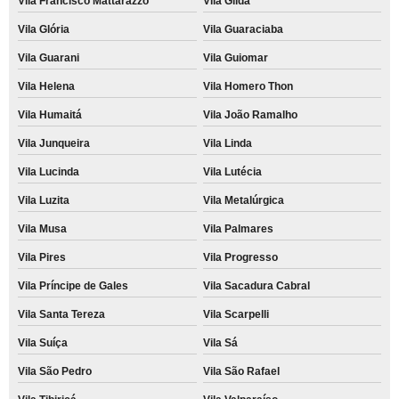
Vila Francisco Mattarazzo
Vila Gilda
Vila Glória
Vila Guaraciaba
Vila Guarani
Vila Guiomar
Vila Helena
Vila Homero Thon
Vila Humaitá
Vila João Ramalho
Vila Junqueira
Vila Linda
Vila Lucinda
Vila Lutécia
Vila Luzita
Vila Metalúrgica
Vila Musa
Vila Palmares
Vila Pires
Vila Progresso
Vila Príncipe de Gales
Vila Sacadura Cabral
Vila Santa Tereza
Vila Scarpelli
Vila Suíça
Vila Sá
Vila São Pedro
Vila São Rafael