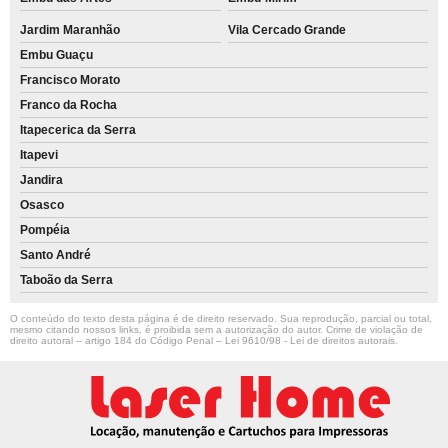
Jardim Maranhão
Vila Cercado Grande
Embu Guaçu
Francisco Morato
Franco da Rocha
Itapecerica da Serra
Itapevi
Jandira
Osasco
Pompéia
Santo André
Taboão da Serra
O conteúdo do texto desta página é de direito reservado. Sua reprodução, parcial ou total,
mesmo citando nossos links, é proibida sem a autorização do autor. Crime de violação de
direito autoral – artigo 184 do Código Penal –
Lei 9610/98 - Lei de direitos autorais
.