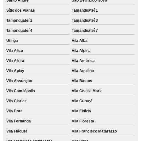
Santo André
São Bernardo Novo
Sítio dos Vianas
Tamanduateí 1
Tamanduateí 2
Tamanduateí 3
Tamanduateí 4
Tamanduateí 7
Utinga
Vila Alba
Vila Alice
Vila Alpina
Vila Alzira
Vila América
Vila Apiay
Vila Aquilino
Vila Assunção
Vila Bastos
Vila Camilópolis
Vila Cecília Maria
Vila Clarice
Vila Curuçá
Vila Dora
Vila Eldízia
Vila Fernanda
Vila Floresta
Vila Fláquer
Vila Francisco Matarazzo