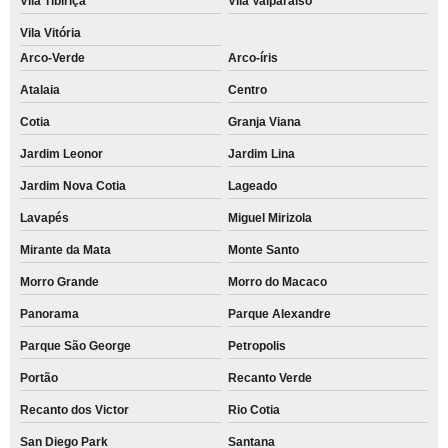
Vila Tibiriçá
Vila Valparaíso
Vila Vitória
Arco-Verde
Arco-íris
Atalaia
Centro
Cotia
Granja Viana
Jardim Leonor
Jardim Lina
Jardim Nova Cotia
Lageado
Lavapés
Miguel Mirizola
Mirante da Mata
Monte Santo
Morro Grande
Morro do Macaco
Panorama
Parque Alexandre
Parque São George
Petropolis
Portão
Recanto Verde
Recanto dos Victor
Rio Cotia
San Diego Park
Santana