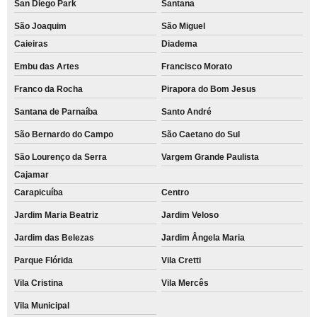
San Diego Park
Santana
São Joaquim
São Miguel
Caieiras
Diadema
Embu das Artes
Francisco Morato
Franco da Rocha
Pirapora do Bom Jesus
Santana de Parnaíba
Santo André
São Bernardo do Campo
São Caetano do Sul
São Lourenço da Serra
Vargem Grande Paulista
Cajamar
Carapicuíba
Centro
Jardim Maria Beatriz
Jardim Veloso
Jardim das Belezas
Jardim Ângela Maria
Parque Flórida
Vila Cretti
Vila Cristina
Vila Mercês
Vila Municipal