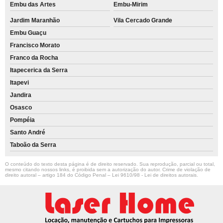
Embu das Artes
Embu-Mirim
Jardim Maranhão
Vila Cercado Grande
Embu Guaçu
Francisco Morato
Franco da Rocha
Itapecerica da Serra
Itapevi
Jandira
Osasco
Pompéia
Santo André
Taboão da Serra
O conteúdo do texto desta página é de direito reservado. Sua reprodução, parcial ou total,
mesmo citando nossos links, é proibida sem a autorização do autor. Crime de violação de
direito autoral – artigo 184 do Código Penal –
Lei 9610/98 - Lei de direitos autorais
.