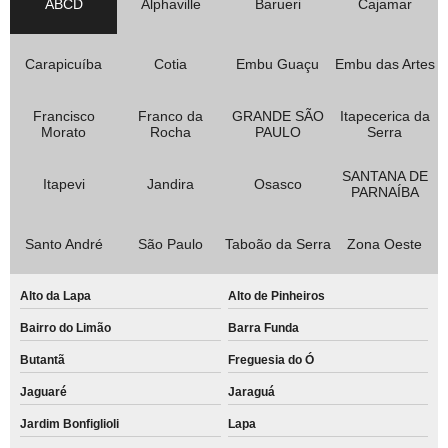
ABCD
Alphaville
Barueri
Cajamar
Carapicuíba
Cotia
Embu Guaçu
Embu das Artes
Francisco
Franco da
GRANDE SÃO
Itapecerica da
Morato
Rocha
PAULO
Serra
SANTANA DE
Itapevi
Jandira
Osasco
PARNAÍBA
Santo André
São Paulo
Taboão da Serra
Zona Oeste
Alto da Lapa
Alto de Pinheiros
Bairro do Limão
Barra Funda
Butantã
Freguesia do Ó
Jaguaré
Jaraguá
Jardim Bonfiglioli
Lapa