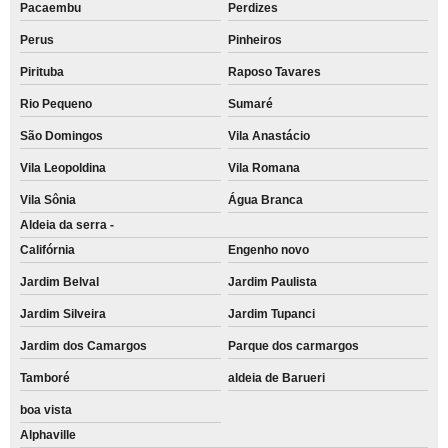
Pacaembu
Perdizes
Perus
Pinheiros
Pirituba
Raposo Tavares
Rio Pequeno
Sumaré
São Domingos
Vila Anastácio
Vila Leopoldina
Vila Romana
Vila Sônia
Água Branca
Aldeia da serra -
Califórnia
Engenho novo
Jardim Belval
Jardim Paulista
Jardim Silveira
Jardim Tupanci
Jardim dos Camargos
Parque dos carmargos
Tamboré
aldeia de Barueri
boa vista
Alphaville