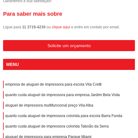
Garantimos a sua satisfação!
Para saber mais sobre
Ligue para
11 3719-4230
ou
clique aqui
e entre em contato por email.
Solicite um orçamento
MENU
empresa de aluguel de impressora para escola Vila Cretti
quanto custa aluguel de impressora para empresa Jardim Bela Vista
aluguel de impressora multifuncional preço Vila Alba
quanto custa aluguel de impressora colorida para escola Barra Funda
quanto custa aluguel de impressora colorida Taboão da Serra
aluguel de impressora para empresa Parque Miami