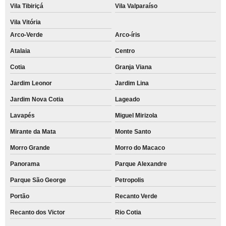
Vila Tibiriçá
Vila Valparaíso
Vila Vitória
Arco-Verde
Arco-íris
Atalaia
Centro
Cotia
Granja Viana
Jardim Leonor
Jardim Lina
Jardim Nova Cotia
Lageado
Lavapés
Miguel Mirizola
Mirante da Mata
Monte Santo
Morro Grande
Morro do Macaco
Panorama
Parque Alexandre
Parque São George
Petropolis
Portão
Recanto Verde
Recanto dos Victor
Rio Cotia