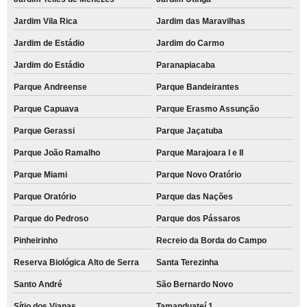
Jardim Vila Rica
Jardim das Maravilhas
Jardim de Estádio
Jardim do Carmo
Jardim do Estádio
Paranapiacaba
Parque Andreense
Parque Bandeirantes
Parque Capuava
Parque Erasmo Assunção
Parque Gerassi
Parque Jaçatuba
Parque João Ramalho
Parque Marajoara I e II
Parque Miami
Parque Novo Oratório
Parque Oratório
Parque das Nações
Parque do Pedroso
Parque dos Pássaros
Pinheirinho
Recreio da Borda do Campo
Reserva Biológica Alto de Serra
Santa Terezinha
Santo André
São Bernardo Novo
Sítio dos Vianas
Tamanduateí 1