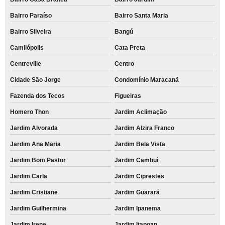
Bairro Paraíso
Bairro Santa Maria
Bairro Silveira
Bangú
Camilópolis
Cata Preta
Centreville
Centro
Cidade São Jorge
Condomínio Maracanã
Fazenda dos Tecos
Figueiras
Homero Thon
Jardim Aclimação
Jardim Alvorada
Jardim Alzira Franco
Jardim Ana Maria
Jardim Bela Vista
Jardim Bom Pastor
Jardim Cambuí
Jardim Carla
Jardim Ciprestes
Jardim Cristiane
Jardim Guarará
Jardim Guilhermina
Jardim Ipanema
Jardim Irene
Jardim Itapoan