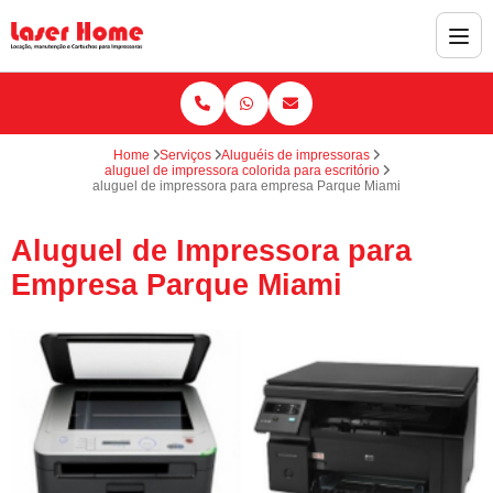
Home
Serviços
Aluguéis de impressoras
aluguel de impressora colorida para escritório
aluguel de impressora para empresa Parque Miami
Aluguel de Impressora para
Empresa Parque Miami