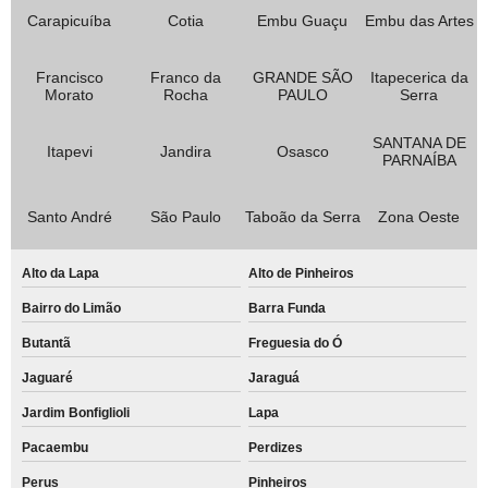
Carapicuíba
Cotia
Embu Guaçu
Embu das Artes
Francisco
Franco da
GRANDE SÃO
Itapecerica da
Morato
Rocha
PAULO
Serra
SANTANA DE
Itapevi
Jandira
Osasco
PARNAÍBA
Santo André
São Paulo
Taboão da Serra
Zona Oeste
Alto da Lapa
Alto de Pinheiros
Bairro do Limão
Barra Funda
Butantã
Freguesia do Ó
Jaguaré
Jaraguá
Jardim Bonfiglioli
Lapa
Pacaembu
Perdizes
Perus
Pinheiros