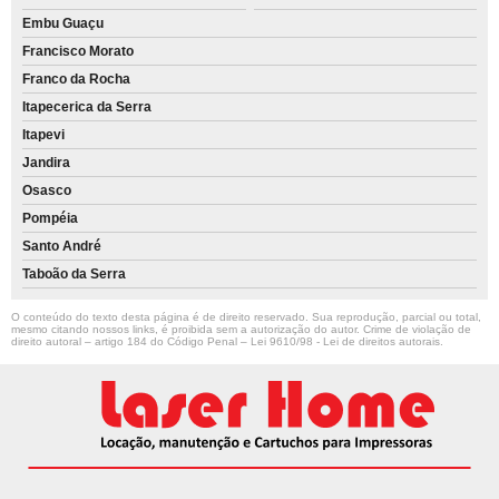
Embu Guaçu
Francisco Morato
Franco da Rocha
Itapecerica da Serra
Itapevi
Jandira
Osasco
Pompéia
Santo André
Taboão da Serra
O conteúdo do texto desta página é de direito reservado. Sua reprodução, parcial ou total,
mesmo citando nossos links, é proibida sem a autorização do autor. Crime de violação de
direito autoral – artigo 184 do Código Penal –
Lei 9610/98 - Lei de direitos autorais
.