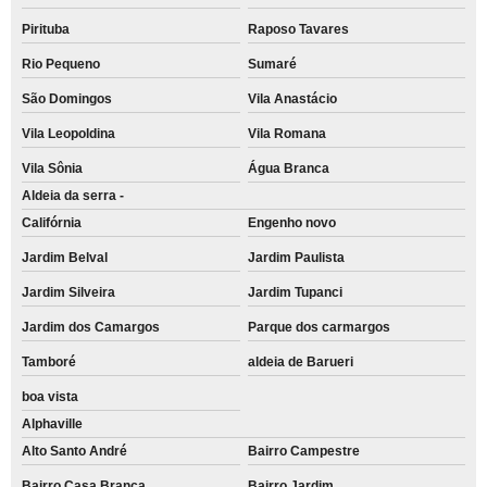
Pirituba
Raposo Tavares
Rio Pequeno
Sumaré
São Domingos
Vila Anastácio
Vila Leopoldina
Vila Romana
Vila Sônia
Água Branca
Aldeia da serra -
Califórnia
Engenho novo
Jardim Belval
Jardim Paulista
Jardim Silveira
Jardim Tupanci
Jardim dos Camargos
Parque dos carmargos
Tamboré
aldeia de Barueri
boa vista
Alphaville
Alto Santo André
Bairro Campestre
Bairro Casa Branca
Bairro Jardim