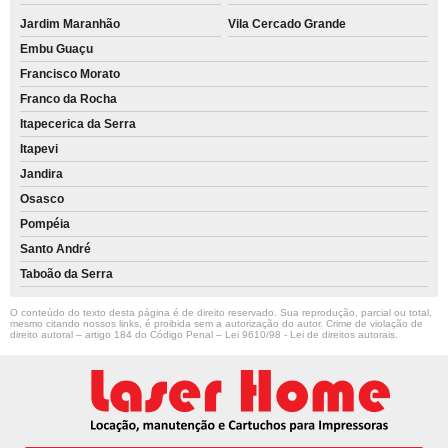
Jardim Maranhão
Vila Cercado Grande
Embu Guaçu
Francisco Morato
Franco da Rocha
Itapecerica da Serra
Itapevi
Jandira
Osasco
Pompéia
Santo André
Taboão da Serra
O conteúdo do texto desta página é de direito reservado. Sua reprodução, parcial ou total,
mesmo citando nossos links, é proibida sem a autorização do autor. Crime de violação de
direito autoral – artigo 184 do Código Penal –
Lei 9610/98 - Lei de direitos autorais
.