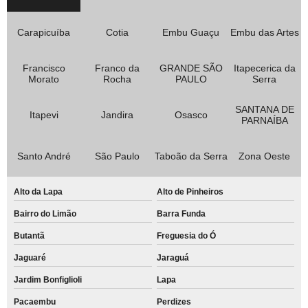
Carapicuíba
Cotia
Embu Guaçu
Embu das Artes
Francisco
Franco da
GRANDE SÃO
Itapecerica da
Morato
Rocha
PAULO
Serra
SANTANA DE
Itapevi
Jandira
Osasco
PARNAÍBA
Santo André
São Paulo
Taboão da Serra
Zona Oeste
Alto da Lapa
Alto de Pinheiros
Bairro do Limão
Barra Funda
Butantã
Freguesia do Ó
Jaguaré
Jaraguá
Jardim Bonfiglioli
Lapa
Pacaembu
Perdizes