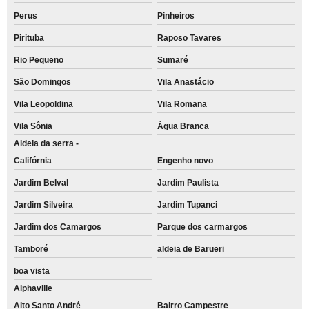
Perus
Pinheiros
Pirituba
Raposo Tavares
Rio Pequeno
Sumaré
São Domingos
Vila Anastácio
Vila Leopoldina
Vila Romana
Vila Sônia
Água Branca
Aldeia da serra -
Califórnia
Engenho novo
Jardim Belval
Jardim Paulista
Jardim Silveira
Jardim Tupanci
Jardim dos Camargos
Parque dos carmargos
Tamboré
aldeia de Barueri
boa vista
Alphaville
Alto Santo André
Bairro Campestre