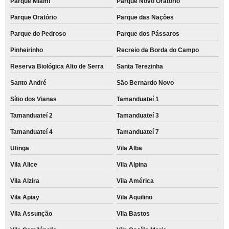
Parque Miami
Parque Novo Oratório
Parque Oratório
Parque das Nações
Parque do Pedroso
Parque dos Pássaros
Pinheirinho
Recreio da Borda do Campo
Reserva Biológica Alto de Serra
Santa Terezinha
Santo André
São Bernardo Novo
Sítio dos Vianas
Tamanduateí 1
Tamanduateí 2
Tamanduateí 3
Tamanduateí 4
Tamanduateí 7
Utinga
Vila Alba
Vila Alice
Vila Alpina
Vila Alzira
Vila América
Vila Apiay
Vila Aquilino
Vila Assunção
Vila Bastos