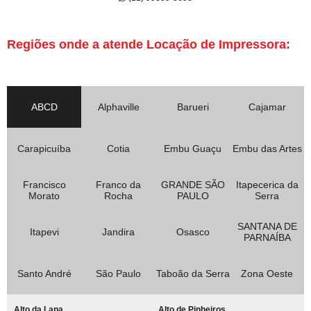
Regiões onde a atende Locação de Impressora:
ABCD
Alphaville
Barueri
Cajamar
Carapicuíba
Cotia
Embu Guaçu
Embu das Artes
Francisco
Franco da
GRANDE SÃO
Itapecerica da
Morato
Rocha
PAULO
Serra
SANTANA DE
Itapevi
Jandira
Osasco
PARNAÍBA
Santo André
São Paulo
Taboão da Serra
Zona Oeste
Alto da Lapa
Alto de Pinheiros