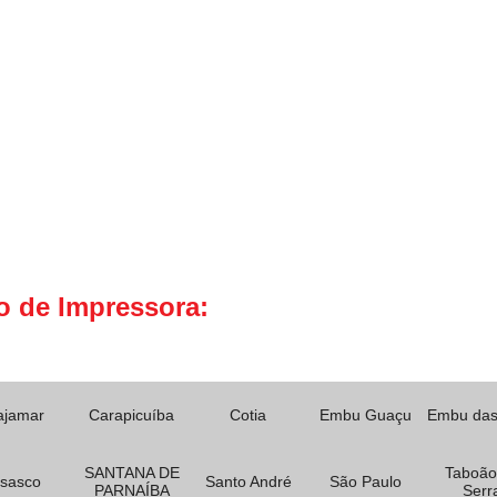
o de Impressora:
ajamar
Carapicuíba
Cotia
Embu Guaçu
Embu das
SANTANA DE
Taboão
sasco
Santo André
São Paulo
PARNAÍBA
Serr