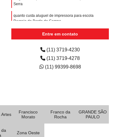
Serra
quanto custa aluguel de impressora para escola
Recreio da Borda do Campo
quanto custa aluguel de impressora a laser colorida
Entre em contato
Jardim Ana Maria
(11) 3719-4230
(11) 3719-4278
(11) 99399-8698
Francisco
Franco da
GRANDE SÃO
 Artes
Morato
Rocha
PAULO
 da
Zona Oeste
a