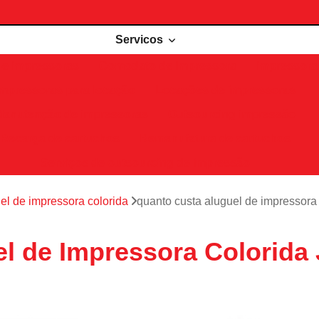
Servicos
de impressoras
Comodato de impressora
Impressora 
Impressoras para locação
Locações de impressoras
Manutenção de impressoras
Outsourcing impressão
Recarga de cartuchos
Remanufatura de cartuchos
Serviços de outsourcing de impressão
el de impressora colorida
quanto custa aluguel de impressora
l de Impressora Colorida