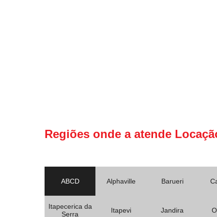
Regiões onde a atende Locaçã
ABCD
Alphaville
Barueri
C
Itapecerica da
Itapevi
Jandira
O
Serra