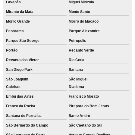
Lavapés
Miguel Mirizola
Mirante da Mata
Monte Santo
Morro Grande
Morro do Macaco
Panorama
Parque Alexandre
Parque São George
Petropolis
Portão
Recanto Verde
Recanto dos Victor
Rio Cotia
San Diego Park
Santana
São Joaquim
São Miguel
Caieiras
Diadema
Embu das Artes
Francisco Morato
Franco da Rocha
Pirapora do Bom Jesus
Santana de Parnaíba
Santo André
São Bernardo do Campo
São Caetano do Sul
São Lourenço da Serra
Vargem Grande Paulista