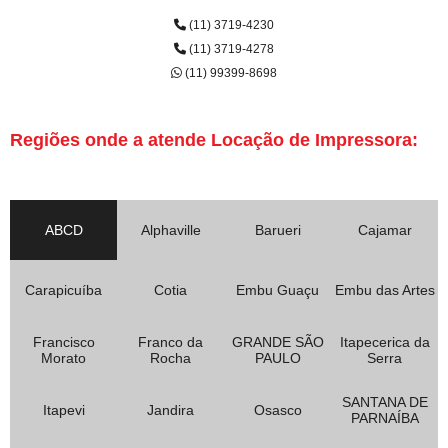
(11) 3719-4230
(11) 3719-4278
(11) 99399-8698
Regiões onde a atende Locação de Impressora:
ABCD
Alphaville
Barueri
Cajamar
Carapicuíba
Cotia
Embu Guaçu
Embu das Artes
Francisco
Franco da
GRANDE SÃO
Itapecerica da
Morato
Rocha
PAULO
Serra
SANTANA DE
Itapevi
Jandira
Osasco
PARNAÍBA