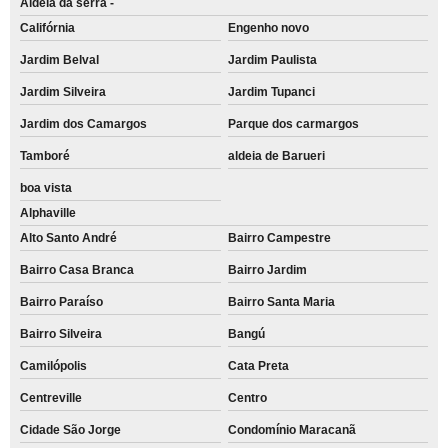
Aldeia da serra -
Califórnia
Engenho novo
Jardim Belval
Jardim Paulista
Jardim Silveira
Jardim Tupanci
Jardim dos Camargos
Parque dos carmargos
Tamboré
aldeia de Barueri
boa vista
Alphaville
Alto Santo André
Bairro Campestre
Bairro Casa Branca
Bairro Jardim
Bairro Paraíso
Bairro Santa Maria
Bairro Silveira
Bangú
Camilópolis
Cata Preta
Centreville
Centro
Cidade São Jorge
Condomínio Maracanã