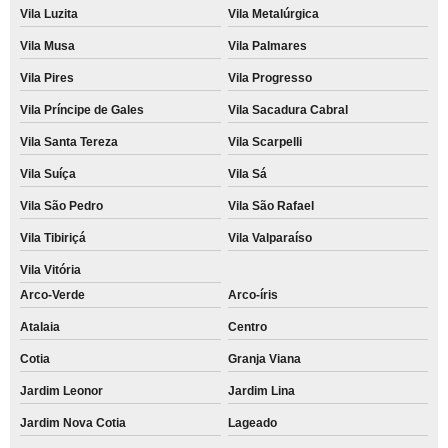
Vila Luzita
Vila Metalúrgica
Vila Musa
Vila Palmares
Vila Pires
Vila Progresso
Vila Príncipe de Gales
Vila Sacadura Cabral
Vila Santa Tereza
Vila Scarpelli
Vila Suíça
Vila Sá
Vila São Pedro
Vila São Rafael
Vila Tibiriçá
Vila Valparaíso
Vila Vitória
Arco-Verde
Arco-íris
Atalaia
Centro
Cotia
Granja Viana
Jardim Leonor
Jardim Lina
Jardim Nova Cotia
Lageado