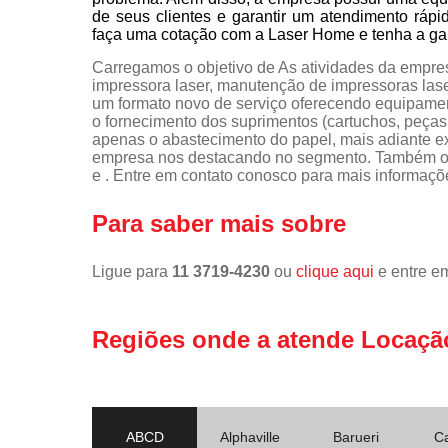
de seus clientes e garantir um atendimento rápi
faça uma cotação com a Laser Home e tenha a gara
Carregamos o objetivo de As atividades da empr
impressora laser, manutenção de impressoras laser,
um formato novo de serviço oferecendo equipame
o fornecimento dos suprimentos (cartuchos, peças,
apenas o abastecimento do papel, mais adiante ex
empresa nos destacando no segmento. Também of
e . Entre em contato conosco para mais informaçõ
Para saber mais sobre
Ligue para
11 3719-4230
ou
clique aqui
e entre em
Regiões onde a atende Locaçã
ABCD
Alphaville
Barueri
C