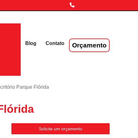
(11) 3719-4230
laser
Blog
Contato
Orçamento
critório Parque Flórida
Flórida
Solicite um orçamento