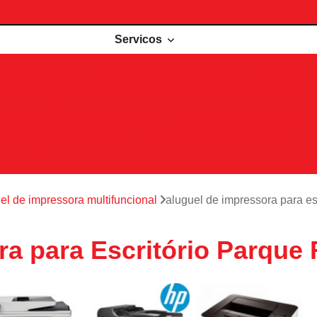
Servicos
de impressoras
Comodato de impressora
Impressora 
Impressoras para locação
Locações de impressoras
Manutenção de impressoras
Outsourcing impressão
Recarga de cartuchos
Remanufatura de cartuchos
Serviços de outsourcing de impressão
el de impressora multifuncional
aluguel de impressora para es
a para Escritório Parque 