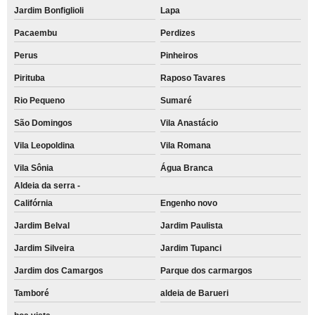
Jardim Bonfiglioli
Lapa
Pacaembu
Perdizes
Perus
Pinheiros
Pirituba
Raposo Tavares
Rio Pequeno
Sumaré
São Domingos
Vila Anastácio
Vila Leopoldina
Vila Romana
Vila Sônia
Água Branca
Aldeia da serra -
Califórnia
Engenho novo
Jardim Belval
Jardim Paulista
Jardim Silveira
Jardim Tupanci
Jardim dos Camargos
Parque dos carmargos
Tamboré
aldeia de Barueri