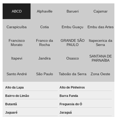
ABCD
Alphaville
Barueri
Cajamar
Carapicuíba
Cotia
Embu Guaçu
Embu das Artes
Francisco
Franco da
GRANDE SÃO
Itapecerica da
Morato
Rocha
PAULO
Serra
SANTANA DE
Itapevi
Jandira
Osasco
PARNAÍBA
Santo André
São Paulo
Taboão da Serra
Zona Oeste
Alto da Lapa
Alto de Pinheiros
Bairro do Limão
Barra Funda
Butantã
Freguesia do Ó
Jaguaré
Jaraguá