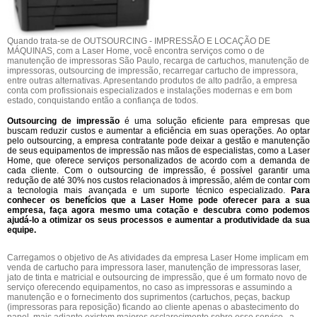
Quando trata-se de OUTSOURCING - IMPRESSÃO E LOCAÇÃO DE
MÁQUINAS, com a Laser Home, você encontra serviços como o de
manutenção de impressoras São Paulo, recarga de cartuchos, manutenção de
impressoras, outsourcing de impressão, recarregar cartucho de impressora,
entre outras alternativas. Apresentando produtos de alto padrão, a empresa
conta com profissionais especializados e instalações modernas e em bom
estado, conquistando então a confiança de todos.
Outsourcing de impressão
é uma solução eficiente para empresas que
buscam reduzir custos e aumentar a eficiência em suas operações. Ao optar
pelo outsourcing, a empresa contratante pode deixar a gestão e manutenção
de seus equipamentos de impressão nas mãos de especialistas, como a Laser
Home, que oferece serviços personalizados de acordo com a demanda de
cada cliente. Com o outsourcing de impressão, é possível garantir uma
redução de até 30% nos custos relacionados à impressão, além de contar com
a tecnologia mais avançada e um suporte técnico especializado.
Para
conhecer os benefícios que a Laser Home pode oferecer para a sua
empresa, faça agora mesmo uma cotação e descubra como podemos
ajudá-lo a otimizar os seus processos e aumentar a produtividade da sua
equipe.
Carregamos o objetivo de As atividades da empresa Laser Home implicam em
venda de cartucho para impressora laser, manutenção de impressoras laser,
jato de tinta e matricial e outsourcing de impressão, que é um formato novo de
serviço oferecendo equipamentos, no caso as impressoras e assumindo a
manutenção e o fornecimento dos suprimentos (cartuchos, peças, backup
(impressoras para reposição) ficando ao cliente apenas o abastecimento do
papel, mais adiante existem maiores esclarecimento sobre esse serviço., a