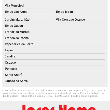
Vila Municipal
Embu das Artes
Embu-Mirim
Jardim Maranhão
Vila Cercado Grande
Embu Guaçu
Francisco Morato
Franco da Rocha
Itapecerica da Serra
Itapevi
Jandira
Osasco
Pompéia
Santo André
Taboão da Serra
O conteúdo do texto desta página é de direito reservado. Sua reprodução, parcial ou total,
mesmo citando nossos links, é proibida sem a autorização do autor. Crime de violação de
direito autoral – artigo 184 do Código Penal –
Lei 9610/98 - Lei de direitos autorais
.