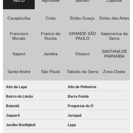
ABCD
Alphaville
Barueri
Cajamar
Carapicuíba
Cotia
Embu Guaçu
Embu das Artes
Francisco
Franco da
GRANDE SÃO
Itapecerica da
Morato
Rocha
PAULO
Serra
SANTANA DE
Itapevi
Jandira
Osasco
PARNAÍBA
Santo André
São Paulo
Taboão da Serra
Zona Oeste
Alto da Lapa
Alto de Pinheiros
Bairro do Limão
Barra Funda
Butantã
Freguesia do Ó
Jaguaré
Jaraguá
Jardim Bonfiglioli
Lapa