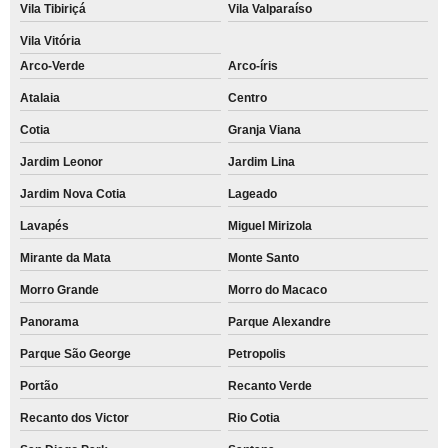
Vila Tibiriçá
Vila Valparaíso
Vila Vitória
Arco-Verde
Arco-íris
Atalaia
Centro
Cotia
Granja Viana
Jardim Leonor
Jardim Lina
Jardim Nova Cotia
Lageado
Lavapés
Miguel Mirizola
Mirante da Mata
Monte Santo
Morro Grande
Morro do Macaco
Panorama
Parque Alexandre
Parque São George
Petropolis
Portão
Recanto Verde
Recanto dos Victor
Rio Cotia