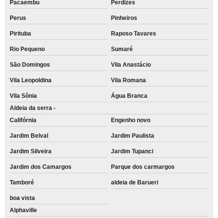
Pacaembu
Perdizes
Perus
Pinheiros
Pirituba
Raposo Tavares
Rio Pequeno
Sumaré
São Domingos
Vila Anastácio
Vila Leopoldina
Vila Romana
Vila Sônia
Água Branca
Aldeia da serra -
Califórnia
Engenho novo
Jardim Belval
Jardim Paulista
Jardim Silveira
Jardim Tupanci
Jardim dos Camargos
Parque dos carmargos
Tamboré
aldeia de Barueri
boa vista
Alphaville