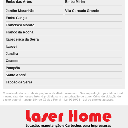
Embu das Artes
Embu-Mirim
Jardim Maranhão
Vila Cercado Grande
Embu Guaçu
Francisco Morato
Franco da Rocha
Itapecerica da Serra
Itapevi
Jandira
Osasco
Pompéia
Santo André
Taboão da Serra
O conteúdo do texto desta página é de direito reservado. Sua reprodução, parcial ou total,
mesmo citando nossos links, é proibida sem a autorização do autor. Crime de violação de
direito autoral – artigo 184 do Código Penal –
Lei 9610/98 - Lei de direitos autorais
.