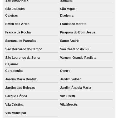
San Diego Park
Santana
São Joaquim
São Miguel
Caieiras
Diadema
Embu das Artes
Francisco Morato
Franco da Rocha
Pirapora do Bom Jesus
Santana de Parnaíba
Santo André
São Bernardo do Campo
São Caetano do Sul
São Lourenço da Serra
Vargem Grande Paulista
Cajamar
Carapicuíba
Centro
Jardim Maria Beatriz
Jardim Veloso
Jardim das Belezas
Jardim Ângela Maria
Parque Flórida
Vila Cretti
Vila Cristina
Vila Mercês
Vila Municipal