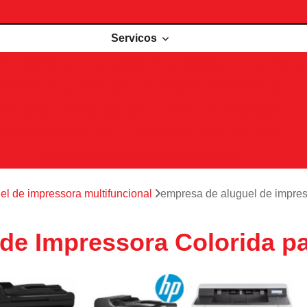
Servicos
de impressoras
Comodato de impressora
Impressora 
Impressoras para locação
Locações de impressoras
Manutenção de impressoras
Outsourcing impressão
Recarga de cartuchos
Remanufatura de cartuchos
Serviços de outsourcing de impressão
el de impressora multifuncional
empresa de aluguel de impres
de Impressora Colorida p