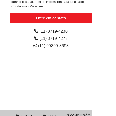
quanto custa aluguel de impressora para faculdade
Condomínio Maracanã
empresa de aluguel de impressora colorida Vila
Entre em contato
Progresso
aluguel de impressora a laser colorida preço Reserva
(11) 3719-4230
Biológica Alto de Serra
(11) 3719-4278
(11) 99399-8698
Francisco
Franco da
GRANDE SÃO