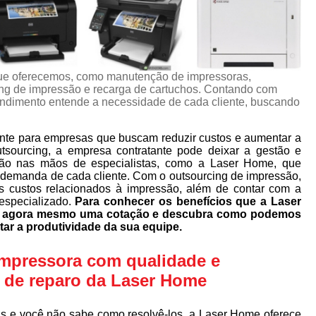
ue oferecemos, como manutenção de impressoras,
ng de impressão e recarga de cartuchos. Contando com
eendimento entende a necessidade de cada cliente, buscando
nte para empresas que buscam reduzir custos e aumentar a
utsourcing, a empresa contratante pode deixar a gestão e
ão nas mãos de especialistas, como a Laser Home, que
 demanda de cada cliente. Com o outsourcing de impressão,
s custos relacionados à impressão, além de contar com a
especializado.
Para conhecer os benefícios que a Laser
ça agora mesmo uma cotação e descubra como podemos
tar a produtividade da sua equipe.
impressora com qualidade e
s de reparo da Laser Home
s e você não sabe como resolvê-los, a Laser Home oferece