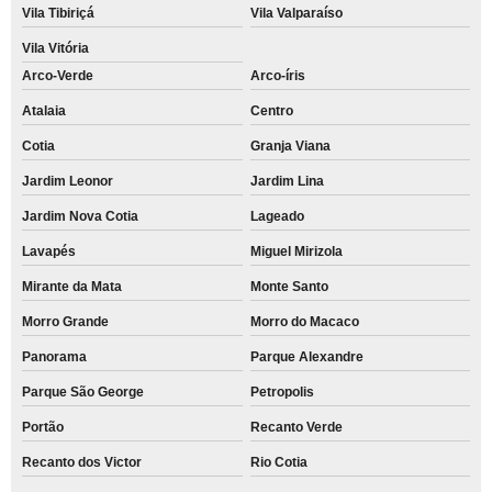
Vila Tibiriçá
Vila Valparaíso
Vila Vitória
Arco-Verde
Arco-íris
Atalaia
Centro
Cotia
Granja Viana
Jardim Leonor
Jardim Lina
Jardim Nova Cotia
Lageado
Lavapés
Miguel Mirizola
Mirante da Mata
Monte Santo
Morro Grande
Morro do Macaco
Panorama
Parque Alexandre
Parque São George
Petropolis
Portão
Recanto Verde
Recanto dos Victor
Rio Cotia