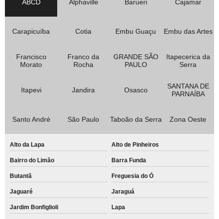
ABCD
Alphaville
Barueri
Cajamar
Carapicuíba
Cotia
Embu Guaçu
Embu das Artes
Francisco
Franco da
GRANDE SÃO
Itapecerica da
Morato
Rocha
PAULO
Serra
SANTANA DE
Itapevi
Jandira
Osasco
PARNAÍBA
Santo André
São Paulo
Taboão da Serra
Zona Oeste
Alto da Lapa
Alto de Pinheiros
Bairro do Limão
Barra Funda
Butantã
Freguesia do Ó
Jaguaré
Jaraguá
Jardim Bonfiglioli
Lapa