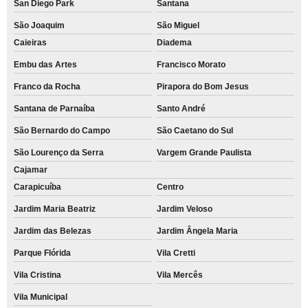
San Diego Park
Santana
São Joaquim
São Miguel
Caieiras
Diadema
Embu das Artes
Francisco Morato
Franco da Rocha
Pirapora do Bom Jesus
Santana de Parnaíba
Santo André
São Bernardo do Campo
São Caetano do Sul
São Lourenço da Serra
Vargem Grande Paulista
Cajamar
Carapicuíba
Centro
Jardim Maria Beatriz
Jardim Veloso
Jardim das Belezas
Jardim Ângela Maria
Parque Flórida
Vila Cretti
Vila Cristina
Vila Mercês
Vila Municipal