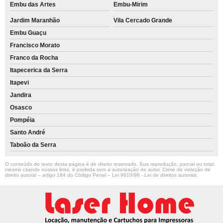
Embu das Artes
Embu-Mirim
Jardim Maranhão
Vila Cercado Grande
Embu Guaçu
Francisco Morato
Franco da Rocha
Itapecerica da Serra
Itapevi
Jandira
Osasco
Pompéia
Santo André
Taboão da Serra
O conteúdo do texto desta página é de direito reservado. Sua reprodução, parcial ou total,
mesmo citando nossos links, é proibida sem a autorização do autor. Crime de violação de
direito autoral – artigo 184 do Código Penal –
Lei 9610/98 - Lei de direitos autorais
.