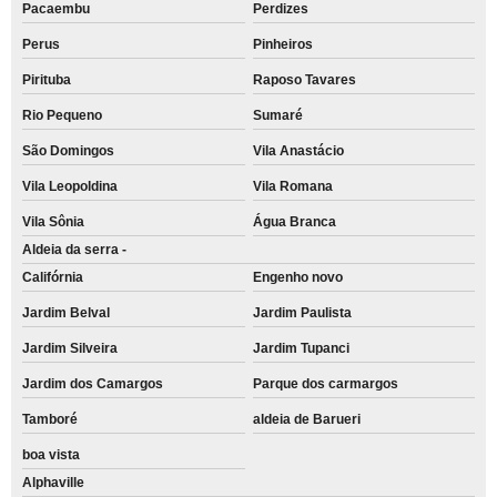
Pacaembu
Perdizes
Perus
Pinheiros
Pirituba
Raposo Tavares
Rio Pequeno
Sumaré
São Domingos
Vila Anastácio
Vila Leopoldina
Vila Romana
Vila Sônia
Água Branca
Aldeia da serra -
Califórnia
Engenho novo
Jardim Belval
Jardim Paulista
Jardim Silveira
Jardim Tupanci
Jardim dos Camargos
Parque dos carmargos
Tamboré
aldeia de Barueri
boa vista
Alphaville