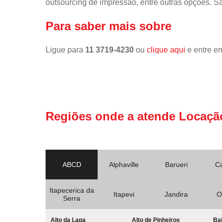
outsourcing de impressão, entre outras opções. S
Para saber mais sobre
Ligue para
11 3719-4230
ou
clique aqui
e entre em
Regiões onde a atende Locaçã
ABCD
Alphaville
Barueri
C
Itapecerica da
Itapevi
Jandira
O
Serra
Alto da Lapa
Alto de Pinheiros
Bai