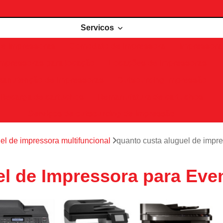
Servicos
de impressoras
Comodato de impressora
Impressora 
Impressoras para locação
Locações de impressoras
Manutenção de impressoras
Outsourcing impressão
Recarga de cartuchos
Remanufatura de cartuchos
Serviços de outsourcing de impressão
el de impressora multifuncional
quanto custa aluguel de impr
l de Impressora para Even