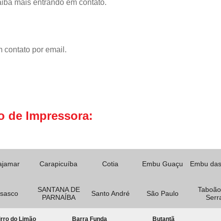
aiba mais entrando em contato.
 contato por email.
o de Impressora:
ajamar
Carapicuíba
Cotia
Embu Guaçu
Embu das
SANTANA DE
Taboão
sasco
Santo André
São Paulo
PARNAÍBA
Serr
rro do Limão
Barra Funda
Butantã