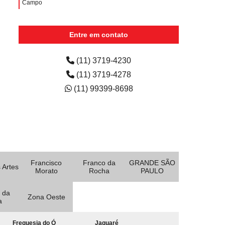
Campo
aluguel de impressora colorida preço Vila Leopoldina
Entre em contato
aluguéis de impressoras coloridas Recreio da Borda do
Campo
(11) 3719-4230
aluguéis de impressoras multifuncionais Franco da
(11) 3719-4278
Rocha
(11) 99399-8698
Francisco
Franco da
GRANDE SÃO
 Artes
Morato
Rocha
PAULO
 da
Zona Oeste
a
Freguesia do Ó
Jaguaré