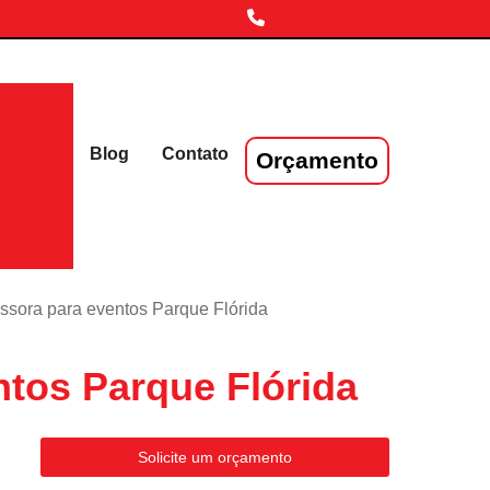
(11) 3719-4230
laser
Blog
Contato
Orçamento
essora para eventos Parque Flórida
tos Parque Flórida
Solicite um orçamento