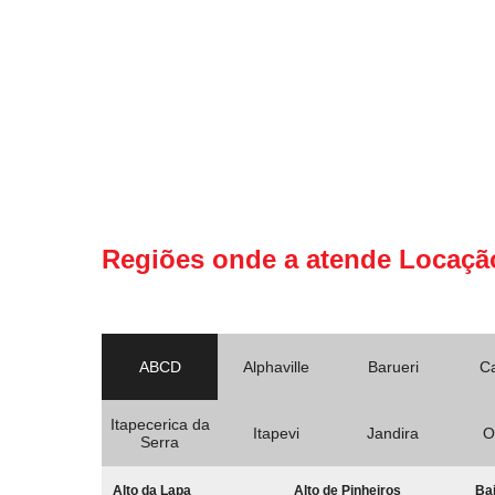
Regiões onde a atende Locaçã
ABCD
Alphaville
Barueri
C
Itapecerica da
Itapevi
Jandira
O
Serra
Alto da Lapa
Alto de Pinheiros
Bai