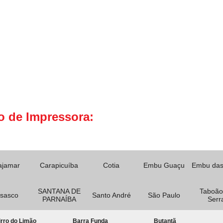
o de Impressora:
ajamar
Carapicuíba
Cotia
Embu Guaçu
Embu das
SANTANA DE
Taboão
sasco
Santo André
São Paulo
PARNAÍBA
Serr
rro do Limão
Barra Funda
Butantã