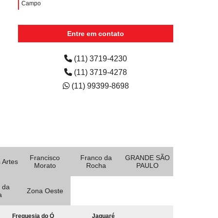
Campo
aluguel de impressora preço Aldeia da serra -
Entre em contato
aluguel de impressora colorida preço Bairro Campestre
(11) 3719-4230
(11) 3719-4278
(11) 99399-8698
Francisco
Franco da
GRANDE SÃO
 Artes
Morato
Rocha
PAULO
 da
Zona Oeste
a
Freguesia do Ó
Jaguaré