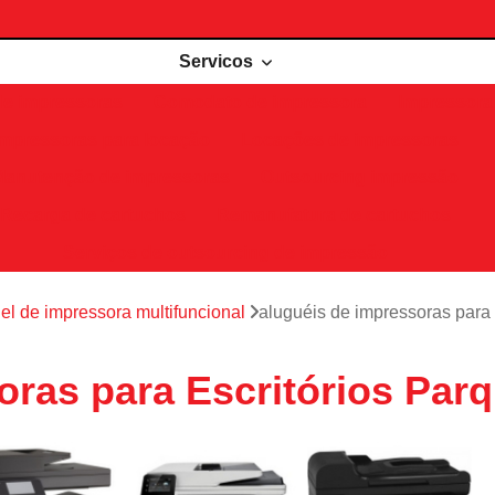
Servicos
de impressoras
Comodato de impressora
Impressora 
Impressoras para locação
Locações de impressoras
Manutenção de impressoras
Outsourcing impressão
Recarga de cartuchos
Remanufatura de cartuchos
Serviços de outsourcing de impressão
el de impressora multifuncional
aluguéis de impressoras para
oras para Escritórios Pa