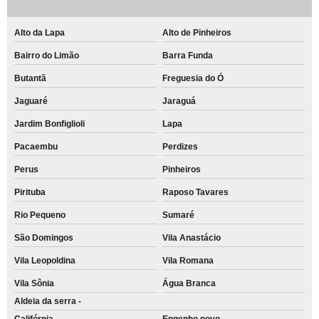
Alto da Lapa
Alto de Pinheiros
Bairro do Limão
Barra Funda
Butantã
Freguesia do Ó
Jaguaré
Jaraguá
Jardim Bonfiglioli
Lapa
Pacaembu
Perdizes
Perus
Pinheiros
Pirituba
Raposo Tavares
Rio Pequeno
Sumaré
São Domingos
Vila Anastácio
Vila Leopoldina
Vila Romana
Vila Sônia
Água Branca
Aldeia da serra -
Califórnia
Engenho novo