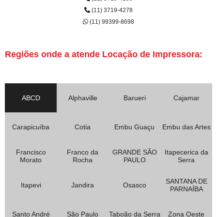
(11) 3719-4278
(11) 99399-8698
Regiões onde a atende Locação de Impressora:
ABCD
Alphaville
Barueri
Cajamar
Carapicuíba
Cotia
Embu Guaçu
Embu das Artes
Francisco
Franco da
GRANDE SÃO
Itapecerica da
Morato
Rocha
PAULO
Serra
SANTANA DE
Itapevi
Jandira
Osasco
PARNAÍBA
Santo André
São Paulo
Taboão da Serra
Zona Oeste