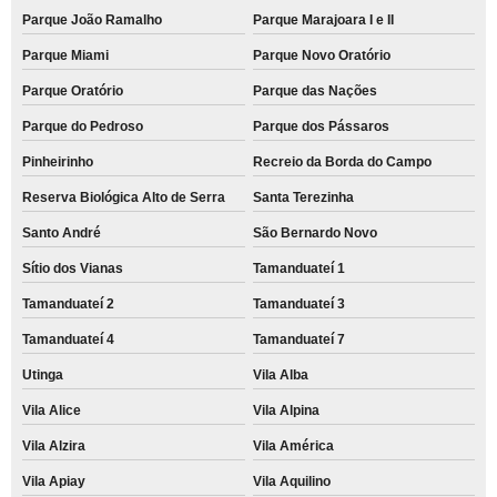
Parque João Ramalho
Parque Marajoara I e II
Parque Miami
Parque Novo Oratório
Parque Oratório
Parque das Nações
Parque do Pedroso
Parque dos Pássaros
Pinheirinho
Recreio da Borda do Campo
Reserva Biológica Alto de Serra
Santa Terezinha
Santo André
São Bernardo Novo
Sítio dos Vianas
Tamanduateí 1
Tamanduateí 2
Tamanduateí 3
Tamanduateí 4
Tamanduateí 7
Utinga
Vila Alba
Vila Alice
Vila Alpina
Vila Alzira
Vila América
Vila Apiay
Vila Aquilino