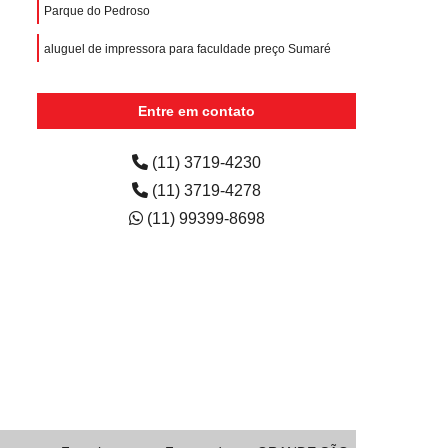
Parque do Pedroso
aluguel de impressora para faculdade preço Sumaré
aluguéis de impressoras coloridas Alto da Lapa
Entre em contato
quanto custa aluguel de impressora multifuncional
Jardim Santo Antônio
(11) 3719-4230
(11) 3719-4278
(11) 99399-8698