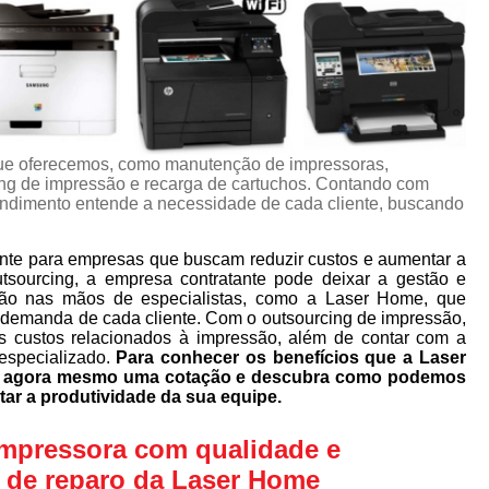
ue oferecemos, como manutenção de impressoras,
ng de impressão e recarga de cartuchos. Contando com
eendimento entende a necessidade de cada cliente, buscando
nte para empresas que buscam reduzir custos e aumentar a
utsourcing, a empresa contratante pode deixar a gestão e
ão nas mãos de especialistas, como a Laser Home, que
 demanda de cada cliente. Com o outsourcing de impressão,
s custos relacionados à impressão, além de contar com a
especializado.
Para conhecer os benefícios que a Laser
ça agora mesmo uma cotação e descubra como podemos
tar a produtividade da sua equipe.
impressora com qualidade e
s de reparo da Laser Home