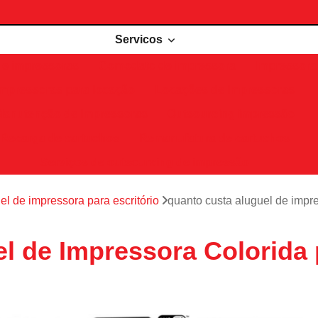
Servicos
de impressoras
Comodato de impressora
Impressora 
Impressoras para locação
Locações de impressoras
Manutenção de impressoras
Outsourcing impressão
Recarga de cartuchos
Remanufatura de cartuchos
Serviços de outsourcing de impressão
el de impressora para escritório
quanto custa aluguel de impre
l de Impressora Colorida p