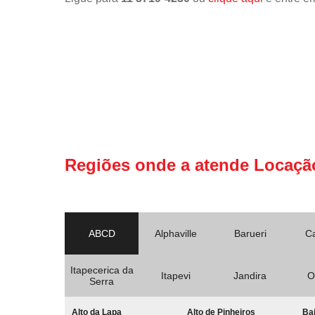
Regiões onde a atende Locaçã
ABCD
Alphaville
Barueri
C
Itapecerica da
Itapevi
Jandira
O
Serra
Alto da Lapa
Alto de Pinheiros
Bai