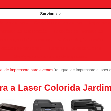
Servicos
de impressoras
Comodato de impressora
Impressora 
Impressoras para locação
Locações de impressoras
Manutenção de impressoras
Outsourcing impressão
Recarga de cartuchos
Remanufatura de cartuchos
Serviços de outsourcing de impressão
el de impressora para eventos
aluguel de impressora a laser 
ra a Laser Colorida Jardi