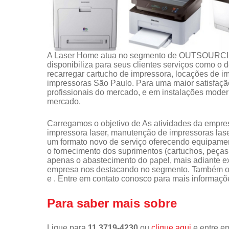
A Laser Home atua no segmento de OUTSOUR
disponibiliza para seus clientes serviços como o
recarregar cartucho de impressora, locações de 
impressoras São Paulo. Para uma maior satisfação
profissionais do mercado, e em instalações moder
mercado.
Carregamos o objetivo de As atividades da empr
impressora laser, manutenção de impressoras laser,
um formato novo de serviço oferecendo equipame
o fornecimento dos suprimentos (cartuchos, peças,
apenas o abastecimento do papel, mais adiante ex
empresa nos destacando no segmento. Também of
e . Entre em contato conosco para mais informaçõ
Para saber mais sobre
Ligue para
11 3719-4230
ou
clique aqui
e entre em