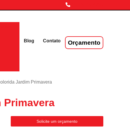
(11) 3719-4230
laser
Blog
Contato
Orçamento
colorida Jardim Primavera
m Primavera
Solicite um orçamento