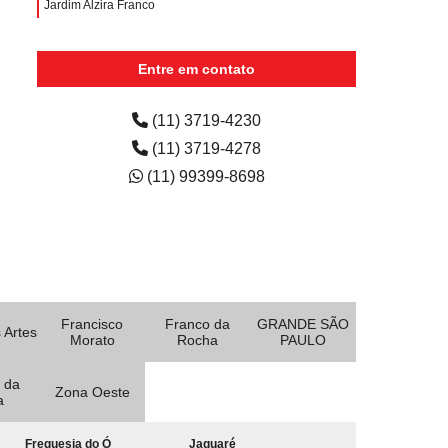
Jardim Alzira Franco
quanto custa aluguel de impressora para escola Vila
Junqueira
Entre em contato
quanto custa aluguel de impressora para escola Jardim
Progresso
(11) 3719-4230
(11) 3719-4278
empresa de aluguel de impressora colorida Embu-Mirim
(11) 99399-8698
Francisco
Franco da
GRANDE SÃO
 Artes
Morato
Rocha
PAULO
 da
Zona Oeste
a
Freguesia do Ó
Jaguaré