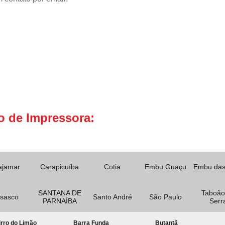
o de Impressora:
ajamar
Carapicuíba
Cotia
Embu Guaçu
Embu das
SANTANA DE
Taboão
sasco
Santo André
São Paulo
PARNAÍBA
Serr
rro do Limão
Barra Funda
Butantã