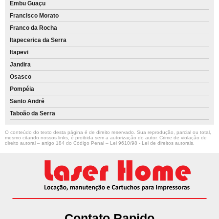
Embu Guaçu
Francisco Morato
Franco da Rocha
Itapecerica da Serra
Itapevi
Jandira
Osasco
Pompéia
Santo André
Taboão da Serra
O conteúdo do texto desta página é de direito reservado. Sua reprodução, parcial ou total,
mesmo citando nossos links, é proibida sem a autorização do autor. Crime de violação de
direito autoral – artigo 184 do Código Penal –
Lei 9610/98 - Lei de direitos autorais
.
Contato Rapido