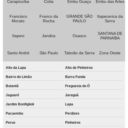
Carapicuíba
Cotia
Embu Guaçu
Embu das Artes
Francisco
Franco da
GRANDE SÃO
Itapecerica da
Morato
Rocha
PAULO
Serra
SANTANA DE
Itapevi
Jandira
Osasco
PARNAÍBA
Santo André
São Paulo
Taboão da Serra
Zona Oeste
Alto da Lapa
Alto de Pinheiros
Bairro do Limão
Barra Funda
Butantã
Freguesia do Ó
Jaguaré
Jaraguá
Jardim Bonfiglioli
Lapa
Pacaembu
Perdizes
Perus
Pinheiros