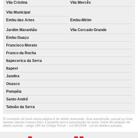
Vila Cristina
Vila Mercês
Vila Municipal
Embu das Artes
Embu-Mirim
Jardim Maranhão
Vila Cercado Grande
Embu Guaçu
Francisco Morato
Franco da Rocha
Itapecerica da Serra
Itapevi
Jandira
Osasco
Pompéia
Santo André
Taboão da Serra
O conteúdo do texto desta página é de direito reservado. Sua reprodução, parcial ou total,
mesmo citando nossos links, é proibida sem a autorização do autor. Crime de violação de
direito autoral – artigo 184 do Código Penal –
Lei 9610/98 - Lei de direitos autorais
.