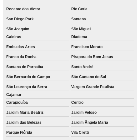
Recanto dos Victor
Rio Cotia
San Diego Park
Santana
São Joaquim
São Miguel
Caieiras
Diadema
Embu das Artes
Francisco Morato
Franco da Rocha
Pirapora do Bom Jesus
Santana de Parnaíba
Santo André
São Bernardo do Campo
São Caetano do Sul
São Lourenço da Serra
Vargem Grande Paulista
Cajamar
Carapicuíba
Centro
Jardim Maria Beatriz
Jardim Veloso
Jardim das Belezas
Jardim Ângela Maria
Parque Flórida
Vila Cretti