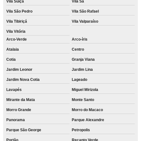
Vila Suíça
Vila Sá
Vila São Pedro
Vila São Rafael
Vila Tibiriçá
Vila Valparaíso
Vila Vitória
Arco-Verde
Arco-íris
Atalaia
Centro
Cotia
Granja Viana
Jardim Leonor
Jardim Lina
Jardim Nova Cotia
Lageado
Lavapés
Miguel Mirizola
Mirante da Mata
Monte Santo
Morro Grande
Morro do Macaco
Panorama
Parque Alexandre
Parque São George
Petropolis
Portão
Recanto Verde