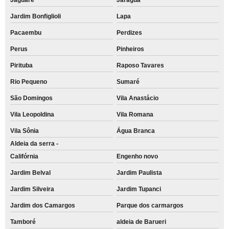
Jardim Bonfiglioli
Lapa
Pacaembu
Perdizes
Perus
Pinheiros
Pirituba
Raposo Tavares
Rio Pequeno
Sumaré
São Domingos
Vila Anastácio
Vila Leopoldina
Vila Romana
Vila Sônia
Água Branca
Aldeia da serra -
Califórnia
Engenho novo
Jardim Belval
Jardim Paulista
Jardim Silveira
Jardim Tupanci
Jardim dos Camargos
Parque dos carmargos
Tamboré
aldeia de Barueri