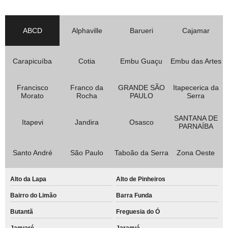
ABCD
Alphaville
Barueri
Cajamar
Carapicuíba
Cotia
Embu Guaçu
Embu das Artes
Francisco
Franco da
GRANDE SÃO
Itapecerica da
Morato
Rocha
PAULO
Serra
SANTANA DE
Itapevi
Jandira
Osasco
PARNAÍBA
Santo André
São Paulo
Taboão da Serra
Zona Oeste
Alto da Lapa
Alto de Pinheiros
Bairro do Limão
Barra Funda
Butantã
Freguesia do Ó
Jaguaré
Jaraguá