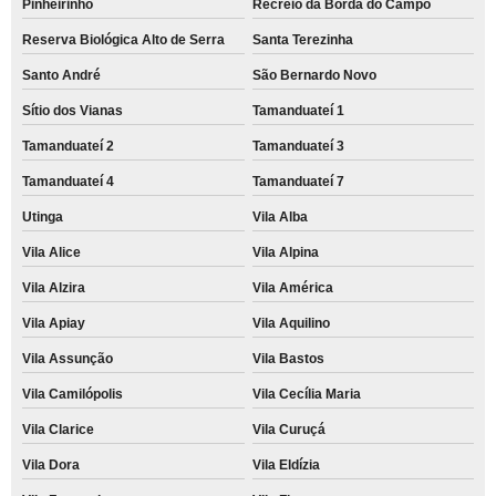
Pinheirinho
Recreio da Borda do Campo
Reserva Biológica Alto de Serra
Santa Terezinha
Santo André
São Bernardo Novo
Sítio dos Vianas
Tamanduateí 1
Tamanduateí 2
Tamanduateí 3
Tamanduateí 4
Tamanduateí 7
Utinga
Vila Alba
Vila Alice
Vila Alpina
Vila Alzira
Vila América
Vila Apiay
Vila Aquilino
Vila Assunção
Vila Bastos
Vila Camilópolis
Vila Cecília Maria
Vila Clarice
Vila Curuçá
Vila Dora
Vila Eldízia