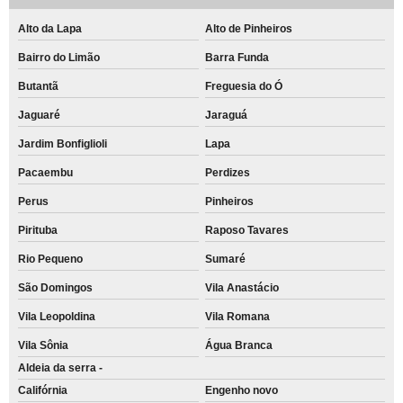
Alto da Lapa
Alto de Pinheiros
Bairro do Limão
Barra Funda
Butantã
Freguesia do Ó
Jaguaré
Jaraguá
Jardim Bonfiglioli
Lapa
Pacaembu
Perdizes
Perus
Pinheiros
Pirituba
Raposo Tavares
Rio Pequeno
Sumaré
São Domingos
Vila Anastácio
Vila Leopoldina
Vila Romana
Vila Sônia
Água Branca
Aldeia da serra -
Califórnia
Engenho novo