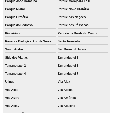
Parque João Ramalho
Parque Marajoara I e II
Parque Miami
Parque Novo Oratório
Parque Oratório
Parque das Nações
Parque do Pedroso
Parque dos Pássaros
Pinheirinho
Recreio da Borda do Campo
Reserva Biológica Alto de Serra
Santa Terezinha
Santo André
São Bernardo Novo
Sítio dos Vianas
Tamanduateí 1
Tamanduateí 2
Tamanduateí 3
Tamanduateí 4
Tamanduateí 7
Utinga
Vila Alba
Vila Alice
Vila Alpina
Vila Alzira
Vila América
Vila Apiay
Vila Aquilino