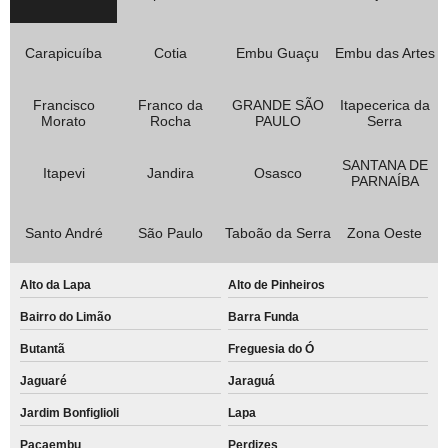
Carapicuíba
Cotia
Embu Guaçu
Embu das Artes
Francisco
Franco da
GRANDE SÃO
Itapecerica da
Morato
Rocha
PAULO
Serra
SANTANA DE
Itapevi
Jandira
Osasco
PARNAÍBA
Santo André
São Paulo
Taboão da Serra
Zona Oeste
Alto da Lapa
Alto de Pinheiros
Bairro do Limão
Barra Funda
Butantã
Freguesia do Ó
Jaguaré
Jaraguá
Jardim Bonfiglioli
Lapa
Pacaembu
Perdizes