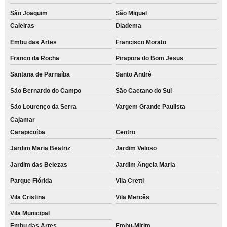
São Joaquim
São Miguel
Caieiras
Diadema
Embu das Artes
Francisco Morato
Franco da Rocha
Pirapora do Bom Jesus
Santana de Parnaíba
Santo André
São Bernardo do Campo
São Caetano do Sul
São Lourenço da Serra
Vargem Grande Paulista
Cajamar
Carapicuíba
Centro
Jardim Maria Beatriz
Jardim Veloso
Jardim das Belezas
Jardim Ângela Maria
Parque Flórida
Vila Cretti
Vila Cristina
Vila Mercês
Vila Municipal
Embu das Artes
Embu-Mirim