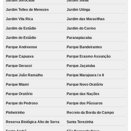
Jardim Sorocaba
Jardim Stella
Jardim Telles de Menezes
Jardim Utinga
Jardim Vila Rica
Jardim das Maravilhas
Jardim de Estádio
Jardim do Carmo
Jardim do Estádio
Paranapiacaba
Parque Andreense
Parque Bandeirantes
Parque Capuava
Parque Erasmo Assunção
Parque Gerassi
Parque Jaçatuba
Parque João Ramalho
Parque Marajoara I e II
Parque Miami
Parque Novo Oratório
Parque Oratório
Parque das Nações
Parque do Pedroso
Parque dos Pássaros
Pinheirinho
Recreio da Borda do Campo
Reserva Biológica Alto de Serra
Santa Terezinha