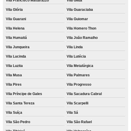
Vila Francisco Mattarazzo
Vila Gilda
Vila Glória
Vila Guaraciaba
Vila Guarani
Vila Guiomar
Vila Helena
Vila Homero Thon
Vila Humaitá
Vila João Ramalho
Vila Junqueira
Vila Linda
Vila Lucinda
Vila Lutécia
Vila Luzita
Vila Metalúrgica
Vila Musa
Vila Palmares
Vila Pires
Vila Progresso
Vila Príncipe de Gales
Vila Sacadura Cabral
Vila Santa Tereza
Vila Scarpelli
Vila Suíça
Vila Sá
Vila São Pedro
Vila São Rafael