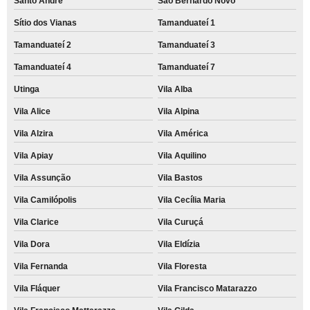
Santo André
São Bernardo Novo
Sítio dos Vianas
Tamanduateí 1
Tamanduateí 2
Tamanduateí 3
Tamanduateí 4
Tamanduateí 7
Utinga
Vila Alba
Vila Alice
Vila Alpina
Vila Alzira
Vila América
Vila Apiay
Vila Aquilino
Vila Assunção
Vila Bastos
Vila Camilópolis
Vila Cecília Maria
Vila Clarice
Vila Curuçá
Vila Dora
Vila Eldízia
Vila Fernanda
Vila Floresta
Vila Fláquer
Vila Francisco Matarazzo