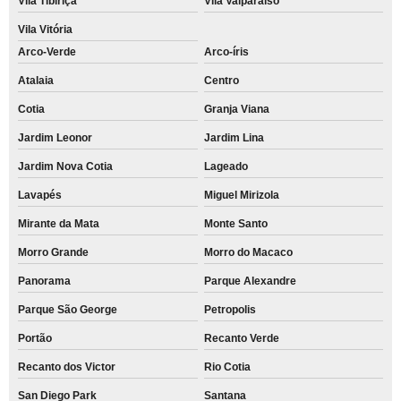
Vila Tibiriçá
Vila Valparaíso
Vila Vitória
Arco-Verde
Arco-íris
Atalaia
Centro
Cotia
Granja Viana
Jardim Leonor
Jardim Lina
Jardim Nova Cotia
Lageado
Lavapés
Miguel Mirizola
Mirante da Mata
Monte Santo
Morro Grande
Morro do Macaco
Panorama
Parque Alexandre
Parque São George
Petropolis
Portão
Recanto Verde
Recanto dos Victor
Rio Cotia
San Diego Park
Santana