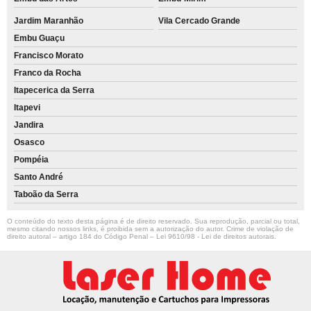
Jardim Maranhão
Vila Cercado Grande
Embu Guaçu
Francisco Morato
Franco da Rocha
Itapecerica da Serra
Itapevi
Jandira
Osasco
Pompéia
Santo André
Taboão da Serra
O conteúdo do texto desta página é de direito reservado. Sua reprodução, parcial ou total,
mesmo citando nossos links, é proibida sem a autorização do autor. Crime de violação de
direito autoral – artigo 184 do Código Penal –
Lei 9610/98 - Lei de direitos autorais
.