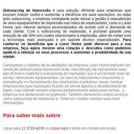
Outsourcing de impressão
é uma solução eficiente para empresas que
buscam reduzir custos e aumentar a eficiência em suas operações. Ao optar
pelo outsourcing, a empresa contratante pode deixar a gestão e manutenção
de seus equipamentos de impressão nas mãos de especialistas, como a Laser
Home, que oferece serviços personalizados de acordo com a demanda de
cada cliente. Com o outsourcing de impressão, é possível garantir uma
redução de até 30% nos custos relacionados à impressão, além de contar com
a tecnologia mais avançada e um suporte técnico especializado.
Para
conhecer os benefícios que a Laser Home pode oferecer para a sua
empresa, faça agora mesmo uma cotação e descubra como podemos
ajudá-lo a otimizar os seus processos e aumentar a produtividade da sua
equipe.
Carregamos o objetivo de As atividades da empresa Laser Home implicam em
venda de cartucho para impressora laser, manutenção de impressoras laser,
jato de tinta e matricial e outsourcing de impressão, que é um formato novo de
serviço oferecendo equipamentos, no caso as impressoras e assumindo a
manutenção e o fornecimento dos suprimentos (cartuchos, peças, backup
(impressoras para reposição) ficando ao cliente apenas o abastecimento do
papel, mais adiante existem maiores esclarecimento sobre esse serviço., a
empresa nos destacando no segmento. Também oferecemos outros serviços,
como outsourcing de impressão e . Entre em contato conosco para mais
informações.
Para saber mais sobre
Ligue para
11 3719-4230
ou
clique aqui
e entre em contato por email.