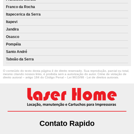
Franco da Rocha
Itapecerica da Serra
Itapevi
Jandira
Osasco
Pompéia
Santo André
Taboão da Serra
O conteúdo do texto desta página é de direito reservado. Sua reprodução, parcial ou total,
mesmo citando nossos links, é proibida sem a autorização do autor. Crime de violação de
direito autoral – artigo 184 do Código Penal –
Lei 9610/98 - Lei de direitos autorais
.
Contato Rapido