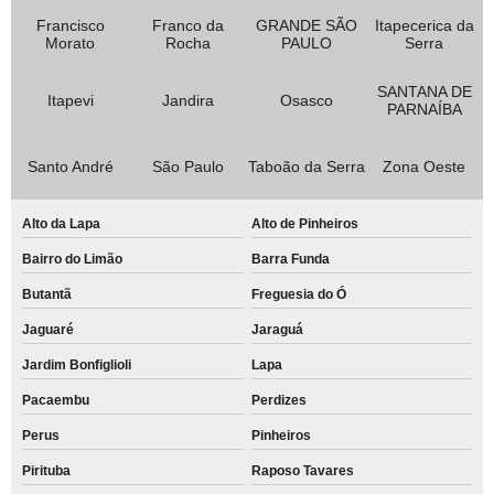
Francisco
Franco da
GRANDE SÃO
Itapecerica da
Morato
Rocha
PAULO
Serra
SANTANA DE
Itapevi
Jandira
Osasco
PARNAÍBA
Santo André
São Paulo
Taboão da Serra
Zona Oeste
Alto da Lapa
Alto de Pinheiros
Bairro do Limão
Barra Funda
Butantã
Freguesia do Ó
Jaguaré
Jaraguá
Jardim Bonfiglioli
Lapa
Pacaembu
Perdizes
Perus
Pinheiros
Pirituba
Raposo Tavares