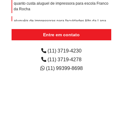
quanto custa aluguel de impressora para escola Franco
da Rocha
aluguéis de impressoras para faculdades Alto da Lapa
empresa de aluguel de impressora colorida para escola
Entre em contato
Vila Santa Tereza
aluguéis de impressoras Vila Romana
(11) 3719-4230
(11) 3719-4278
(11) 99399-8698