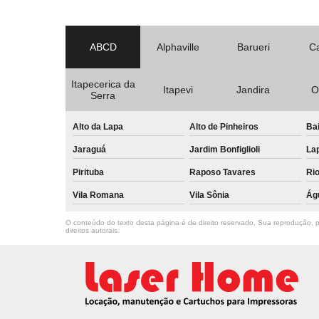
ABCD
Alphaville
Barueri
C
Itapecerica da
Itapevi
Jandira
O
Serra
Alto da Lapa
Alto de Pinheiros
Bai
Jaraguá
Jardim Bonfiglioli
La
Pirituba
Raposo Tavares
Ri
Vila Romana
Vila Sônia
Ág
O conteúdo do texto desta página é de direito reservado. Sua reprodução, pa
direitos autorais
.