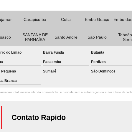
ajamar
Carapicuíba
Cotia
Embu Guaçu
Embu das
SANTANA DE
Taboão
sasco
Santo André
São Paulo
PARNAÍBA
Serr
rro do Limão
Barra Funda
Butantã
pa
Pacaembu
Perdizes
o Pequeno
Sumaré
São Domingos
ua Branca
rcial ou total, mesmo citando nossos links, é proibida sem a autorização do autor. Crime de viol
Contato Rapido