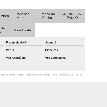
Francisco
Franco da
GRANDE SÃO
 Artes
Morato
Rocha
PAULO
 da
Zona Oeste
a
Freguesia do Ó
Jaguaré
Perus
Pinheiros
Vila Anastácio
Vila Leopoldina
ação de direito autoral – artigo 184 do Código Penal –
Lei 9610/98 - Lei de