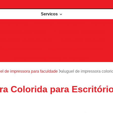
Servicos
de impressoras
Comodato de impressora
Impressora 
Impressoras para locação
Locações de impressoras
Manutenção de impressoras
Outsourcing impressão
Recarga de cartuchos
Remanufatura de cartuchos
Serviços de outsourcing de impressão
el de impressora para faculdade
aluguel de impressora colorid
a Colorida para Escritóri