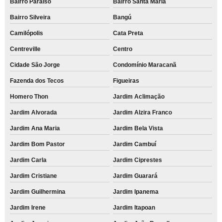
Bairro Paraíso
Bairro Santa Maria
Bairro Silveira
Bangú
Camilópolis
Cata Preta
Centreville
Centro
Cidade São Jorge
Condomínio Maracanã
Fazenda dos Tecos
Figueiras
Homero Thon
Jardim Aclimação
Jardim Alvorada
Jardim Alzira Franco
Jardim Ana Maria
Jardim Bela Vista
Jardim Bom Pastor
Jardim Cambuí
Jardim Carla
Jardim Ciprestes
Jardim Cristiane
Jardim Guarará
Jardim Guilhermina
Jardim Ipanema
Jardim Irene
Jardim Itapoan