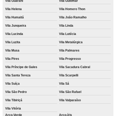
Vila Guarani
Vila Guiomar
Vila Helena
Vila Homero Thon
Vila Humaitá
Vila João Ramalho
Vila Junqueira
Vila Linda
Vila Lucinda
Vila Lutécia
Vila Luzita
Vila Metalúrgica
Vila Musa
Vila Palmares
Vila Pires
Vila Progresso
Vila Príncipe de Gales
Vila Sacadura Cabral
Vila Santa Tereza
Vila Scarpelli
Vila Suíça
Vila Sá
Vila São Pedro
Vila São Rafael
Vila Tibiriçá
Vila Valparaíso
Vila Vitória
Arco-Verde
Arco-íris