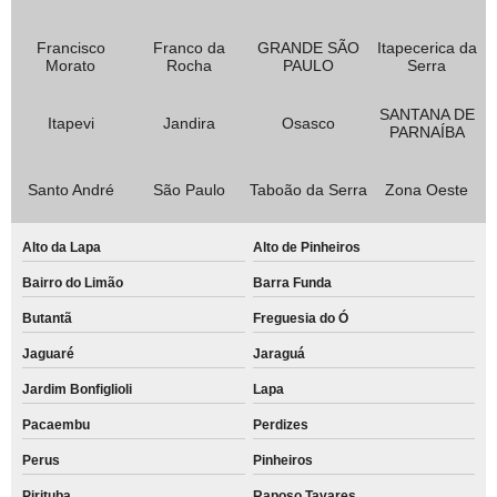
Francisco
Franco da
GRANDE SÃO
Itapecerica da
Morato
Rocha
PAULO
Serra
SANTANA DE
Itapevi
Jandira
Osasco
PARNAÍBA
Santo André
São Paulo
Taboão da Serra
Zona Oeste
Alto da Lapa
Alto de Pinheiros
Bairro do Limão
Barra Funda
Butantã
Freguesia do Ó
Jaguaré
Jaraguá
Jardim Bonfiglioli
Lapa
Pacaembu
Perdizes
Perus
Pinheiros
Pirituba
Raposo Tavares