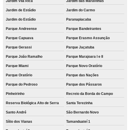
Jardim Vila Rica
Jardim das Maravilhas
Jardim de Estádio
Jardim do Carmo
Jardim do Estádio
Paranapiacaba
Parque Andreense
Parque Bandeirantes
Parque Capuava
Parque Erasmo Assunção
Parque Gerassi
Parque Jaçatuba
Parque João Ramalho
Parque Marajoara I e II
Parque Miami
Parque Novo Oratório
Parque Oratório
Parque das Nações
Parque do Pedroso
Parque dos Pássaros
Pinheirinho
Recreio da Borda do Campo
Reserva Biológica Alto de Serra
Santa Terezinha
Santo André
São Bernardo Novo
Sítio dos Vianas
Tamanduateí 1