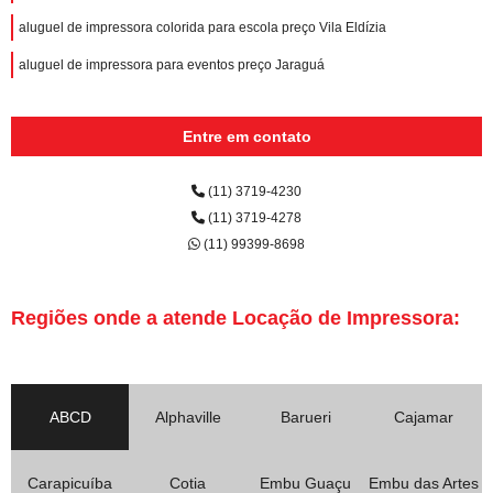
aluguel de impressora colorida para escola preço Vila Eldízia
aluguel de impressora para eventos preço Jaraguá
Entre em contato
(11) 3719-4230
(11) 3719-4278
(11) 99399-8698
Regiões onde a atende Locação de Impressora:
ABCD
Alphaville
Barueri
Cajamar
Carapicuíba
Cotia
Embu Guaçu
Embu das Artes