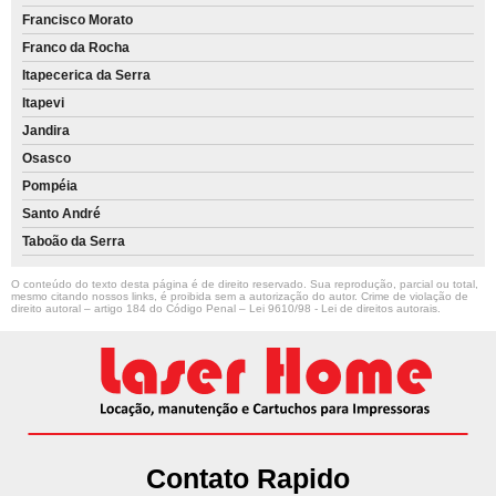
Francisco Morato
Franco da Rocha
Itapecerica da Serra
Itapevi
Jandira
Osasco
Pompéia
Santo André
Taboão da Serra
O conteúdo do texto desta página é de direito reservado. Sua reprodução, parcial ou total,
mesmo citando nossos links, é proibida sem a autorização do autor. Crime de violação de
direito autoral – artigo 184 do Código Penal –
Lei 9610/98 - Lei de direitos autorais
.
Contato Rapido