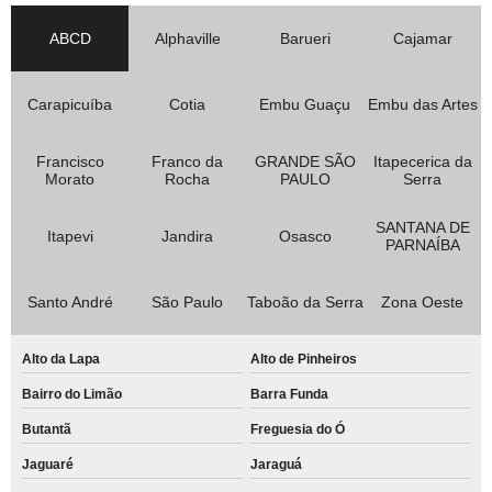
ABCD
Alphaville
Barueri
Cajamar
Carapicuíba
Cotia
Embu Guaçu
Embu das Artes
Francisco
Franco da
GRANDE SÃO
Itapecerica da
Morato
Rocha
PAULO
Serra
SANTANA DE
Itapevi
Jandira
Osasco
PARNAÍBA
Santo André
São Paulo
Taboão da Serra
Zona Oeste
Alto da Lapa
Alto de Pinheiros
Bairro do Limão
Barra Funda
Butantã
Freguesia do Ó
Jaguaré
Jaraguá