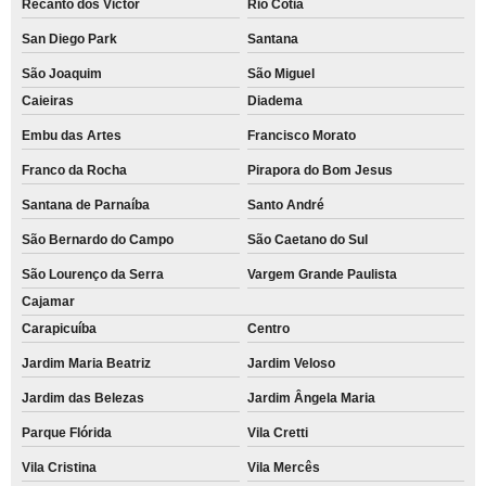
Recanto dos Victor
Rio Cotia
San Diego Park
Santana
São Joaquim
São Miguel
Caieiras
Diadema
Embu das Artes
Francisco Morato
Franco da Rocha
Pirapora do Bom Jesus
Santana de Parnaíba
Santo André
São Bernardo do Campo
São Caetano do Sul
São Lourenço da Serra
Vargem Grande Paulista
Cajamar
Carapicuíba
Centro
Jardim Maria Beatriz
Jardim Veloso
Jardim das Belezas
Jardim Ângela Maria
Parque Flórida
Vila Cretti
Vila Cristina
Vila Mercês