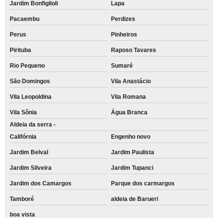
Jardim Bonfiglioli
Lapa
Pacaembu
Perdizes
Perus
Pinheiros
Pirituba
Raposo Tavares
Rio Pequeno
Sumaré
São Domingos
Vila Anastácio
Vila Leopoldina
Vila Romana
Vila Sônia
Água Branca
Aldeia da serra -
Califórnia
Engenho novo
Jardim Belval
Jardim Paulista
Jardim Silveira
Jardim Tupanci
Jardim dos Camargos
Parque dos carmargos
Tamboré
aldeia de Barueri
boa vista