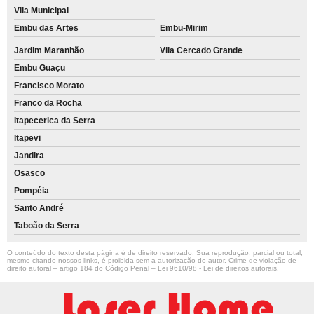
Vila Municipal
Embu das Artes
Embu-Mirim
Jardim Maranhão
Vila Cercado Grande
Embu Guaçu
Francisco Morato
Franco da Rocha
Itapecerica da Serra
Itapevi
Jandira
Osasco
Pompéia
Santo André
Taboão da Serra
O conteúdo do texto desta página é de direito reservado. Sua reprodução, parcial ou total,
mesmo citando nossos links, é proibida sem a autorização do autor. Crime de violação de
direito autoral – artigo 184 do Código Penal –
Lei 9610/98 - Lei de direitos autorais
.