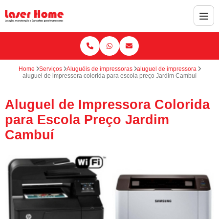
Home
Serviços
Aluguéis de impressoras
aluguel de impressora
aluguel de impressora colorida para escola preço Jardim Cambuí
Aluguel de Impressora Colorida
para Escola Preço Jardim
Cambuí