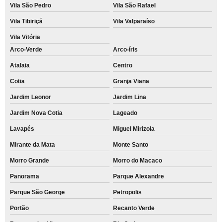
Vila São Pedro
Vila São Rafael
Vila Tibiriçá
Vila Valparaíso
Vila Vitória
Arco-Verde
Arco-íris
Atalaia
Centro
Cotia
Granja Viana
Jardim Leonor
Jardim Lina
Jardim Nova Cotia
Lageado
Lavapés
Miguel Mirizola
Mirante da Mata
Monte Santo
Morro Grande
Morro do Macaco
Panorama
Parque Alexandre
Parque São George
Petropolis
Portão
Recanto Verde