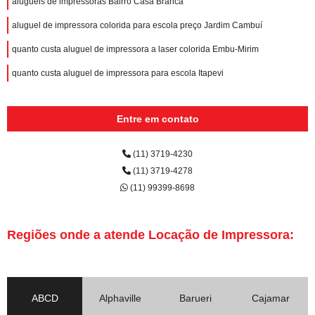
aluguéis de impressoras Bairro Casa Branca
aluguel de impressora colorida para escola preço Jardim Cambuí
quanto custa aluguel de impressora a laser colorida Embu-Mirim
quanto custa aluguel de impressora para escola Itapevi
Entre em contato
(11) 3719-4230
(11) 3719-4278
(11) 99399-8698
Regiões onde a atende Locação de Impressora:
ABCD
Alphaville
Barueri
Cajamar