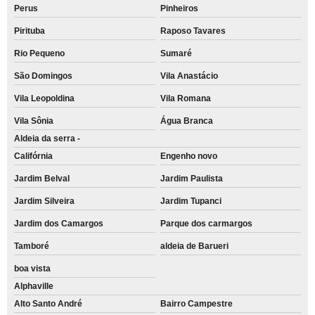
Perus
Pinheiros
Pirituba
Raposo Tavares
Rio Pequeno
Sumaré
São Domingos
Vila Anastácio
Vila Leopoldina
Vila Romana
Vila Sônia
Água Branca
Aldeia da serra -
Califórnia
Engenho novo
Jardim Belval
Jardim Paulista
Jardim Silveira
Jardim Tupanci
Jardim dos Camargos
Parque dos carmargos
Tamboré
aldeia de Barueri
boa vista
Alphaville
Alto Santo André
Bairro Campestre