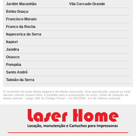
Jardim Maranhão
Vila Cercado Grande
Embu Guaçu
Francisco Morato
Franco da Rocha
Itapecerica da Serra
Itapevi
Jandira
Osasco
Pompéia
Santo André
Taboão da Serra
O conteúdo do texto desta página é de direito reservado. Sua reprodução, parcial ou total,
mesmo citando nossos links, é proibida sem a autorização do autor. Crime de violação de
direito autoral – artigo 184 do Código Penal –
Lei 9610/98 - Lei de direitos autorais
.