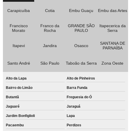
Carapicuíba
Cotia
Embu Guaçu
Embu das Artes
Francisco
Franco da
GRANDE SÃO
Itapecerica da
Morato
Rocha
PAULO
Serra
SANTANA DE
Itapevi
Jandira
Osasco
PARNAÍBA
Santo André
São Paulo
Taboão da Serra
Zona Oeste
Alto da Lapa
Alto de Pinheiros
Bairro do Limão
Barra Funda
Butantã
Freguesia do Ó
Jaguaré
Jaraguá
Jardim Bonfiglioli
Lapa
Pacaembu
Perdizes