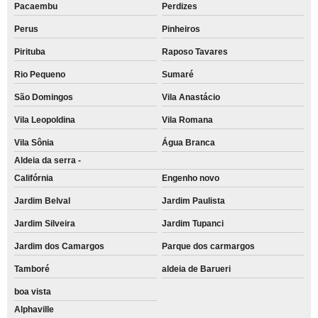
Pacaembu
Perdizes
Perus
Pinheiros
Pirituba
Raposo Tavares
Rio Pequeno
Sumaré
São Domingos
Vila Anastácio
Vila Leopoldina
Vila Romana
Vila Sônia
Água Branca
Aldeia da serra -
Califórnia
Engenho novo
Jardim Belval
Jardim Paulista
Jardim Silveira
Jardim Tupanci
Jardim dos Camargos
Parque dos carmargos
Tamboré
aldeia de Barueri
boa vista
Alphaville