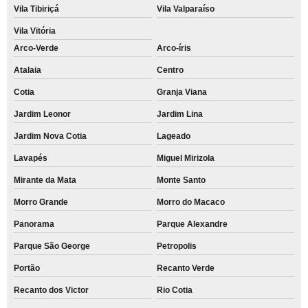
Vila Tibiriçá
Vila Valparaíso
Vila Vitória
Arco-Verde
Arco-íris
Atalaia
Centro
Cotia
Granja Viana
Jardim Leonor
Jardim Lina
Jardim Nova Cotia
Lageado
Lavapés
Miguel Mirizola
Mirante da Mata
Monte Santo
Morro Grande
Morro do Macaco
Panorama
Parque Alexandre
Parque São George
Petropolis
Portão
Recanto Verde
Recanto dos Victor
Rio Cotia