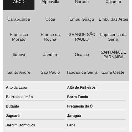
ABCD
Alphaville
Barueri
Cajamar
Carapicuíba
Cotia
Embu Guaçu
Embu das Artes
Francisco
Franco da
GRANDE SÃO
Itapecerica da
Morato
Rocha
PAULO
Serra
SANTANA DE
Itapevi
Jandira
Osasco
PARNAÍBA
Santo André
São Paulo
Taboão da Serra
Zona Oeste
Alto da Lapa
Alto de Pinheiros
Bairro do Limão
Barra Funda
Butantã
Freguesia do Ó
Jaguaré
Jaraguá
Jardim Bonfiglioli
Lapa