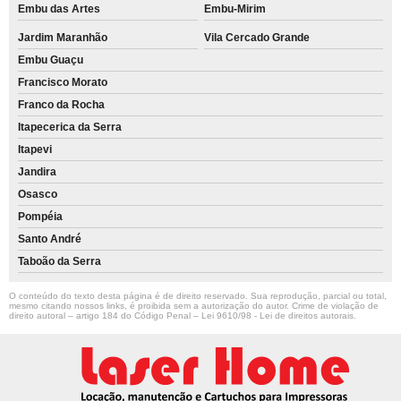
Embu das Artes
Embu-Mirim
Jardim Maranhão
Vila Cercado Grande
Embu Guaçu
Francisco Morato
Franco da Rocha
Itapecerica da Serra
Itapevi
Jandira
Osasco
Pompéia
Santo André
Taboão da Serra
O conteúdo do texto desta página é de direito reservado. Sua reprodução, parcial ou total,
mesmo citando nossos links, é proibida sem a autorização do autor. Crime de violação de
direito autoral – artigo 184 do Código Penal –
Lei 9610/98 - Lei de direitos autorais
.