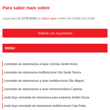
Para saber mais sobre
Ligue para
11 3719-4230
ou
clique aqui
e entre em contato por email.
Solicite um orçamento
MENU
comodato de impressoras a laser colorida Jardim Irene
comodato de impressora multifuncional Vila Santa Tereza
comodato de impressoras a laser multifuncional São Miguel
comodato de impressoras a laser monocromática Cajamar
onde faço comodato de impressora para empresa Jardim Ocara
onde faço comodato de impressora multifuncional Cata Preta