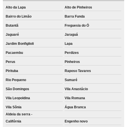
Alto da Lapa
Alto de Pinheiros
Bairro do Limão
Barra Funda
Butantã
Freguesia do Ó
Jaguaré
Jaraguá
Jardim Bonfiglioli
Lapa
Pacaembu
Perdizes
Perus
Pinheiros
Pirituba
Raposo Tavares
Rio Pequeno
Sumaré
São Domingos
Vila Anastácio
Vila Leopoldina
Vila Romana
Vila Sônia
Água Branca
Aldeia da serra -
Califórnia
Engenho novo