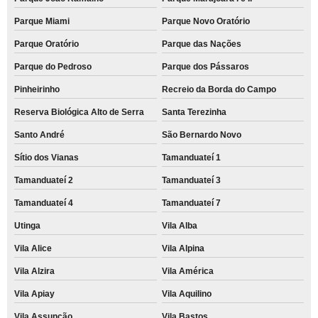
Parque Miami
Parque Novo Oratório
Parque Oratório
Parque das Nações
Parque do Pedroso
Parque dos Pássaros
Pinheirinho
Recreio da Borda do Campo
Reserva Biológica Alto de Serra
Santa Terezinha
Santo André
São Bernardo Novo
Sítio dos Vianas
Tamanduateí 1
Tamanduateí 2
Tamanduateí 3
Tamanduateí 4
Tamanduateí 7
Utinga
Vila Alba
Vila Alice
Vila Alpina
Vila Alzira
Vila América
Vila Apiay
Vila Aquilino
Vila Assunção
Vila Bastos