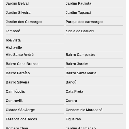
Jardim Belval
Jardim Paulista
Jardim Silveira
Jardim Tupanci
Jardim dos Camargos
Parque dos carmargos
Tamboré
aldeia de Barueri
boa vista
Alphaville
Alto Santo André
Bairro Campestre
Bairro Casa Branca
Bairro Jardim
Bairro Paraíso
Bairro Santa Maria
Bairro Silveira
Bangú
Camilópolis
Cata Preta
Centreville
Centro
Cidade São Jorge
Condomínio Maracanã
Fazenda dos Tecos
Figueiras
Homero Thon
Jardim Aclimação