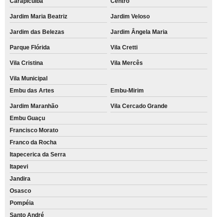
Carapicuíba
Centro
Jardim Maria Beatriz
Jardim Veloso
Jardim das Belezas
Jardim Ângela Maria
Parque Flórida
Vila Cretti
Vila Cristina
Vila Mercês
Vila Municipal
Embu das Artes
Embu-Mirim
Jardim Maranhão
Vila Cercado Grande
Embu Guaçu
Francisco Morato
Franco da Rocha
Itapecerica da Serra
Itapevi
Jandira
Osasco
Pompéia
Santo André