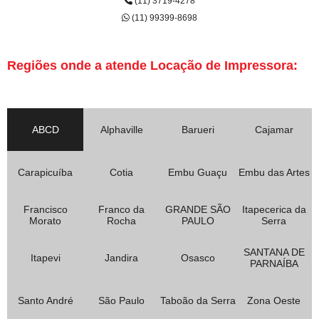
(11) 3719-4278
(11) 99399-8698
Regiões onde a atende Locação de Impressora:
ABCD
Alphaville
Barueri
Cajamar
Carapicuíba
Cotia
Embu Guaçu
Embu das Artes
Francisco
Franco da
GRANDE SÃO
Itapecerica da
Morato
Rocha
PAULO
Serra
SANTANA DE
Itapevi
Jandira
Osasco
PARNAÍBA
Santo André
São Paulo
Taboão da Serra
Zona Oeste