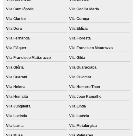
Vila Camilópolis
Vila Cecília Maria
Vila Clarice
Vila Curuçá
Vila Dora
Vila Eldízia
Vila Fernanda
Vila Floresta
Vila Fláquer
Vila Francisco Matarazzo
Vila Francisco Mattarazzo
Vila Gilda
Vila Glória
Vila Guaraciaba
Vila Guarani
Vila Guiomar
Vila Helena
Vila Homero Thon
Vila Humaitá
Vila João Ramalho
Vila Junqueira
Vila Linda
Vila Lucinda
Vila Lutécia
Vila Luzita
Vila Metalúrgica
Vila Musa
Vila Palmares