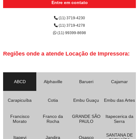
Entre em contato
(11) 3719-4230
(11) 3719-4278
(11) 99399-8698
Regiões onde a atende Locação de Impressora:
ABCD
Alphaville
Barueri
Cajamar
Carapicuíba
Cotia
Embu Guaçu
Embu das Artes
Francisco
Franco da
GRANDE SÃO
Itapecerica da
Morato
Rocha
PAULO
Serra
SANTANA DE
Itapevi
Jandira
Osasco