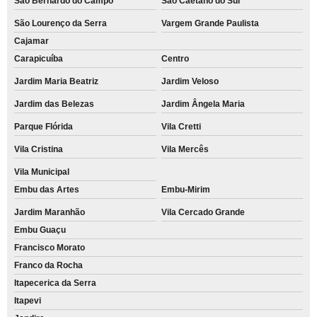
São Bernardo do Campo
São Caetano do Sul
São Lourenço da Serra
Vargem Grande Paulista
Cajamar
Carapicuíba
Centro
Jardim Maria Beatriz
Jardim Veloso
Jardim das Belezas
Jardim Ângela Maria
Parque Flórida
Vila Cretti
Vila Cristina
Vila Mercês
Vila Municipal
Embu das Artes
Embu-Mirim
Jardim Maranhão
Vila Cercado Grande
Embu Guaçu
Francisco Morato
Franco da Rocha
Itapecerica da Serra
Itapevi