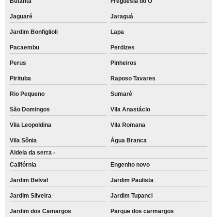
Butantã
Freguesia do Ó
Jaguaré
Jaraguá
Jardim Bonfiglioli
Lapa
Pacaembu
Perdizes
Perus
Pinheiros
Pirituba
Raposo Tavares
Rio Pequeno
Sumaré
São Domingos
Vila Anastácio
Vila Leopoldina
Vila Romana
Vila Sônia
Água Branca
Aldeia da serra -
Califórnia
Engenho novo
Jardim Belval
Jardim Paulista
Jardim Silveira
Jardim Tupanci
Jardim dos Camargos
Parque dos carmargos