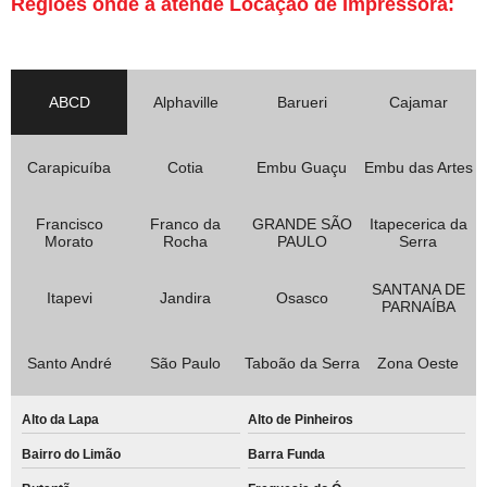
Regiões onde a atende Locação de Impressora:
ABCD
Alphaville
Barueri
Cajamar
Carapicuíba
Cotia
Embu Guaçu
Embu das Artes
Francisco
Franco da
GRANDE SÃO
Itapecerica da
Morato
Rocha
PAULO
Serra
SANTANA DE
Itapevi
Jandira
Osasco
PARNAÍBA
Santo André
São Paulo
Taboão da Serra
Zona Oeste
Alto da Lapa
Alto de Pinheiros
Bairro do Limão
Barra Funda