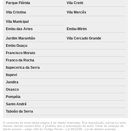
Parque Flórida
Vila Cretti
Vila Cristina
Vila Mercês
Vila Municipal
Embu das Artes
Embu-Mirim
Jardim Maranhão
Vila Cercado Grande
Embu Guaçu
Francisco Morato
Franco da Rocha
Itapecerica da Serra
Itapevi
Jandira
Osasco
Pompéia
Santo André
Taboão da Serra
O conteúdo do texto desta página é de direito reservado. Sua reprodução, parcial ou total,
mesmo citando nossos links, é proibida sem a autorização do autor. Crime de violação de
direito autoral – artigo 184 do Código Penal –
Lei 9610/98 - Lei de direitos autorais
.