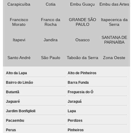
Carapicuíba
Cotia
Embu Guaçu
Embu das Artes
Francisco
Franco da
GRANDE SÃO
Itapecerica da
Morato
Rocha
PAULO
Serra
SANTANA DE
Itapevi
Jandira
Osasco
PARNAÍBA
Santo André
São Paulo
Taboão da Serra
Zona Oeste
Alto da Lapa
Alto de Pinheiros
Bairro do Limão
Barra Funda
Butantã
Freguesia do Ó
Jaguaré
Jaraguá
Jardim Bonfiglioli
Lapa
Pacaembu
Perdizes
Perus
Pinheiros