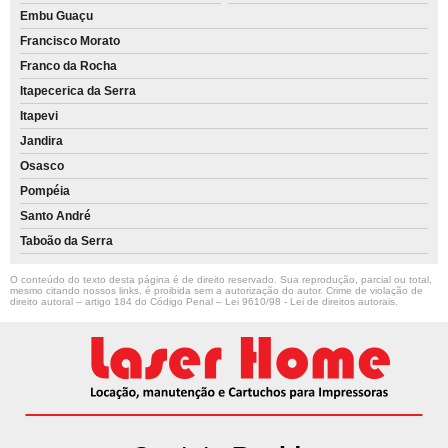
Embu Guaçu
Francisco Morato
Franco da Rocha
Itapecerica da Serra
Itapevi
Jandira
Osasco
Pompéia
Santo André
Taboão da Serra
O conteúdo do texto desta página é de direito reservado. Sua reprodução, parcial ou total,
mesmo citando nossos links, é proibida sem a autorização do autor. Crime de violação de
direito autoral – artigo 184 do Código Penal –
Lei 9610/98 - Lei de direitos autorais
.