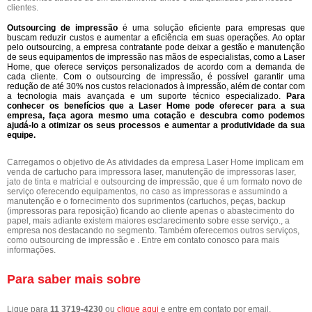
clientes.
Outsourcing de impressão
é uma solução eficiente para empresas que
buscam reduzir custos e aumentar a eficiência em suas operações. Ao optar
pelo outsourcing, a empresa contratante pode deixar a gestão e manutenção
de seus equipamentos de impressão nas mãos de especialistas, como a Laser
Home, que oferece serviços personalizados de acordo com a demanda de
cada cliente. Com o outsourcing de impressão, é possível garantir uma
redução de até 30% nos custos relacionados à impressão, além de contar com
a tecnologia mais avançada e um suporte técnico especializado.
Para
conhecer os benefícios que a Laser Home pode oferecer para a sua
empresa, faça agora mesmo uma cotação e descubra como podemos
ajudá-lo a otimizar os seus processos e aumentar a produtividade da sua
equipe.
Carregamos o objetivo de As atividades da empresa Laser Home implicam em
venda de cartucho para impressora laser, manutenção de impressoras laser,
jato de tinta e matricial e outsourcing de impressão, que é um formato novo de
serviço oferecendo equipamentos, no caso as impressoras e assumindo a
manutenção e o fornecimento dos suprimentos (cartuchos, peças, backup
(impressoras para reposição) ficando ao cliente apenas o abastecimento do
papel, mais adiante existem maiores esclarecimento sobre esse serviço., a
empresa nos destacando no segmento. Também oferecemos outros serviços,
como outsourcing de impressão e . Entre em contato conosco para mais
informações.
Para saber mais sobre
Ligue para
11 3719-4230
ou
clique aqui
e entre em contato por email.