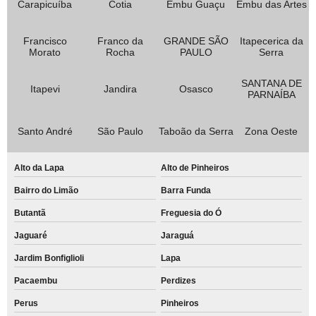
Carapicuíba
Cotia
Embu Guaçu
Embu das Artes
Francisco
Franco da
GRANDE SÃO
Itapecerica da
Morato
Rocha
PAULO
Serra
SANTANA DE
Itapevi
Jandira
Osasco
PARNAÍBA
Santo André
São Paulo
Taboão da Serra
Zona Oeste
Alto da Lapa
Alto de Pinheiros
Bairro do Limão
Barra Funda
Butantã
Freguesia do Ó
Jaguaré
Jaraguá
Jardim Bonfiglioli
Lapa
Pacaembu
Perdizes
Perus
Pinheiros