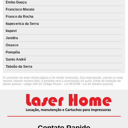
Embu Guaçu
Francisco Morato
Franco da Rocha
Itapecerica da Serra
Itapevi
Jandira
Osasco
Pompéia
Santo André
Taboão da Serra
O conteúdo do texto desta página é de direito reservado. Sua reprodução, parcial ou total,
mesmo citando nossos links, é proibida sem a autorização do autor. Crime de violação de
direito autoral – artigo 184 do Código Penal –
Lei 9610/98 - Lei de direitos autorais
.
Contato Rapido