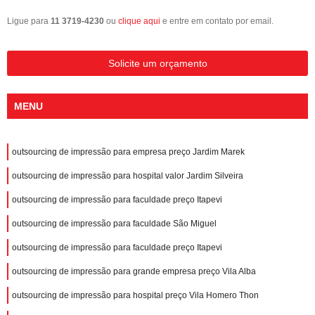
Ligue para
11 3719-4230
ou
clique aqui
e entre em contato por email.
Solicite um orçamento
MENU
outsourcing de impressão para empresa preço Jardim Marek
outsourcing de impressão para hospital valor Jardim Silveira
outsourcing de impressão para faculdade preço Itapevi
outsourcing de impressão para faculdade São Miguel
outsourcing de impressão para faculdade preço Itapevi
outsourcing de impressão para grande empresa preço Vila Alba
outsourcing de impressão para hospital preço Vila Homero Thon