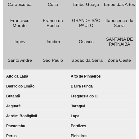
Carapicuíba
Cotia
Embu Guaçu
Embu das Artes
Francisco
Franco da
GRANDE SÃO
Itapecerica da
Morato
Rocha
PAULO
Serra
SANTANA DE
Itapevi
Jandira
Osasco
PARNAÍBA
Santo André
São Paulo
Taboão da Serra
Zona Oeste
Alto da Lapa
Alto de Pinheiros
Bairro do Limão
Barra Funda
Butantã
Freguesia do Ó
Jaguaré
Jaraguá
Jardim Bonfiglioli
Lapa
Pacaembu
Perdizes
Perus
Pinheiros