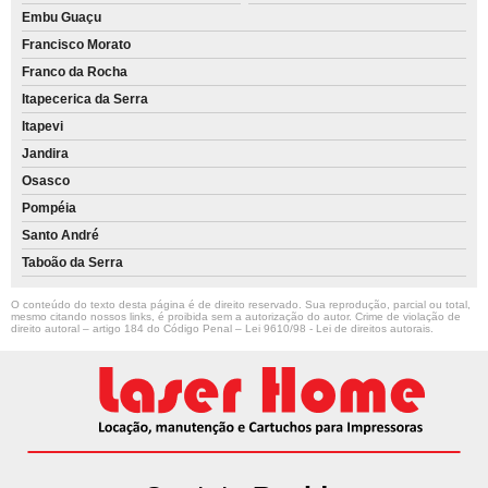
Embu Guaçu
Francisco Morato
Franco da Rocha
Itapecerica da Serra
Itapevi
Jandira
Osasco
Pompéia
Santo André
Taboão da Serra
O conteúdo do texto desta página é de direito reservado. Sua reprodução, parcial ou total,
mesmo citando nossos links, é proibida sem a autorização do autor. Crime de violação de
direito autoral – artigo 184 do Código Penal –
Lei 9610/98 - Lei de direitos autorais
.