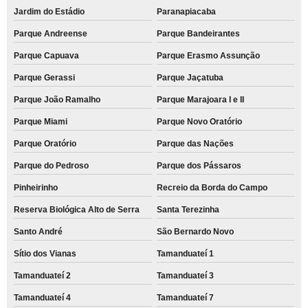
Jardim do Estádio
Paranapiacaba
Parque Andreense
Parque Bandeirantes
Parque Capuava
Parque Erasmo Assunção
Parque Gerassi
Parque Jaçatuba
Parque João Ramalho
Parque Marajoara I e II
Parque Miami
Parque Novo Oratório
Parque Oratório
Parque das Nações
Parque do Pedroso
Parque dos Pássaros
Pinheirinho
Recreio da Borda do Campo
Reserva Biológica Alto de Serra
Santa Terezinha
Santo André
São Bernardo Novo
Sítio dos Vianas
Tamanduateí 1
Tamanduateí 2
Tamanduateí 3
Tamanduateí 4
Tamanduateí 7