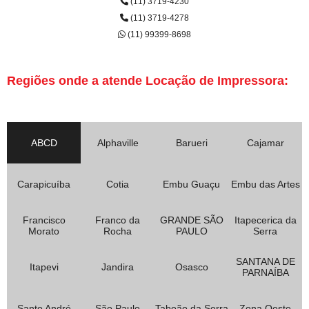
(11) 3719-4230
(11) 3719-4278
(11) 99399-8698
Regiões onde a atende Locação de Impressora:
ABCD
Alphaville
Barueri
Cajamar
Carapicuíba
Cotia
Embu Guaçu
Embu das Artes
Francisco
Franco da
GRANDE SÃO
Itapecerica da
Morato
Rocha
PAULO
Serra
SANTANA DE
Itapevi
Jandira
Osasco
PARNAÍBA
Santo André
São Paulo
Taboão da Serra
Zona Oeste