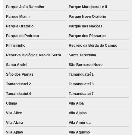
Parque João Ramalho
Parque Marajoara I e II
Parque Miami
Parque Novo Oratório
Parque Oratório
Parque das Nações
Parque do Pedroso
Parque dos Pássaros
Pinheirinho
Recreio da Borda do Campo
Reserva Biológica Alto de Serra
Santa Terezinha
Santo André
São Bernardo Novo
Sítio dos Vianas
Tamanduateí 1
Tamanduateí 2
Tamanduateí 3
Tamanduateí 4
Tamanduateí 7
Utinga
Vila Alba
Vila Alice
Vila Alpina
Vila Alzira
Vila América
Vila Apiay
Vila Aquilino