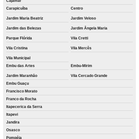
Cajamar
Carapicuíba
Centro
Jardim Maria Beatriz
Jardim Veloso
Jardim das Belezas
Jardim Ângela Maria
Parque Flórida
Vila Cretti
Vila Cristina
Vila Mercês
Vila Municipal
Embu das Artes
Embu-Mirim
Jardim Maranhão
Vila Cercado Grande
Embu Guaçu
Francisco Morato
Franco da Rocha
Itapecerica da Serra
Itapevi
Jandira
Osasco
Pompéia