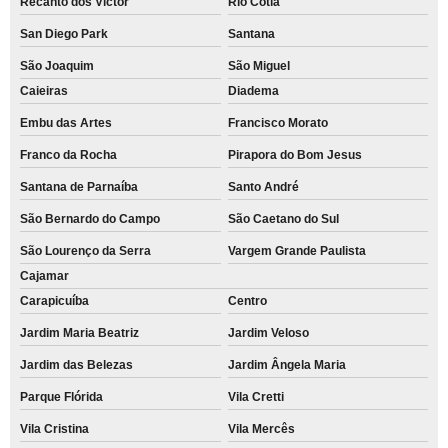
Recanto dos Victor
Rio Cotia
San Diego Park
Santana
São Joaquim
São Miguel
Caieiras
Diadema
Embu das Artes
Francisco Morato
Franco da Rocha
Pirapora do Bom Jesus
Santana de Parnaíba
Santo André
São Bernardo do Campo
São Caetano do Sul
São Lourenço da Serra
Vargem Grande Paulista
Cajamar
Carapicuíba
Centro
Jardim Maria Beatriz
Jardim Veloso
Jardim das Belezas
Jardim Ângela Maria
Parque Flórida
Vila Cretti
Vila Cristina
Vila Mercês