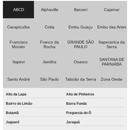
ABCD
Alphaville
Barueri
Cajamar
Carapicuíba
Cotia
Embu Guaçu
Embu das Artes
Francisco
Franco da
GRANDE SÃO
Itapecerica da
Morato
Rocha
PAULO
Serra
SANTANA DE
Itapevi
Jandira
Osasco
PARNAÍBA
Santo André
São Paulo
Taboão da Serra
Zona Oeste
Alto da Lapa
Alto de Pinheiros
Bairro do Limão
Barra Funda
Butantã
Freguesia do Ó
Jaguaré
Jaraguá