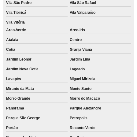
Vila São Pedro
Vila São Rafael
Vila Tibiriçá
Vila Valparaíso
Vila Vitória
Arco-Verde
Arco-íris
Atalaia
Centro
Cotia
Granja Viana
Jardim Leonor
Jardim Lina
Jardim Nova Cotia
Lageado
Lavapés
Miguel Mirizola
Mirante da Mata
Monte Santo
Morro Grande
Morro do Macaco
Panorama
Parque Alexandre
Parque São George
Petropolis
Portão
Recanto Verde