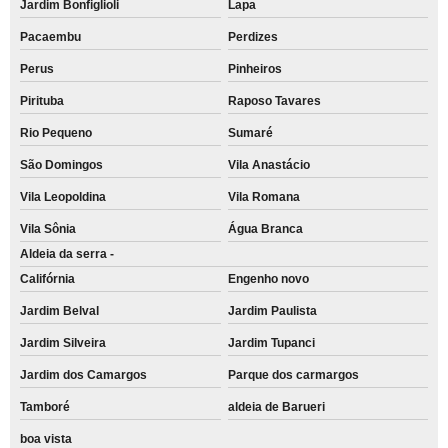
Jardim Bonfiglioli
Lapa
Pacaembu
Perdizes
Perus
Pinheiros
Pirituba
Raposo Tavares
Rio Pequeno
Sumaré
São Domingos
Vila Anastácio
Vila Leopoldina
Vila Romana
Vila Sônia
Água Branca
Aldeia da serra -
Califórnia
Engenho novo
Jardim Belval
Jardim Paulista
Jardim Silveira
Jardim Tupanci
Jardim dos Camargos
Parque dos carmargos
Tamboré
aldeia de Barueri
boa vista