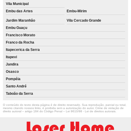
Vila Municipal
Embu das Artes
Embu-Mirim
Jardim Maranhão
Vila Cercado Grande
Embu Guaçu
Francisco Morato
Franco da Rocha
Itapecerica da Serra
Itapevi
Jandira
Osasco
Pompéia
Santo André
Taboão da Serra
O conteúdo do texto desta página é de direito reservado. Sua reprodução, parcial ou total,
mesmo citando nossos links, é proibida sem a autorização do autor. Crime de violação de
direito autoral – artigo 184 do Código Penal –
Lei 9610/98 - Lei de direitos autorais
.