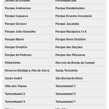
Jardim do Estádio
Paranapiacaba
Parque Andreense
Parque Bandeirantes
Parque Capuava
Parque Erasmo Assunção
Parque Gerassi
Parque Jaçatuba
Parque João Ramalho
Parque Marajoara I e II
Parque Miami
Parque Novo Oratório
Parque Oratório
Parque das Nações
Parque do Pedroso
Parque dos Pássaros
Pinheirinho
Recreio da Borda do Campo
Reserva Biológica Alto de Serra
Santa Terezinha
Santo André
São Bernardo Novo
Sítio dos Vianas
Tamanduateí 1
Tamanduateí 2
Tamanduateí 3
Tamanduateí 4
Tamanduateí 7