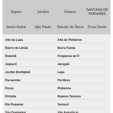
SANTANA DE
Itapevi
Jandira
Osasco
PARNAÍBA
Santo André
São Paulo
Taboão da Serra
Zona Oeste
Alto da Lapa
Alto de Pinheiros
Bairro do Limão
Barra Funda
Butantã
Freguesia do Ó
Jaguaré
Jaraguá
Jardim Bonfiglioli
Lapa
Pacaembu
Perdizes
Perus
Pinheiros
Pirituba
Raposo Tavares
Rio Pequeno
Sumaré
São Domingos
Vila Anastácio