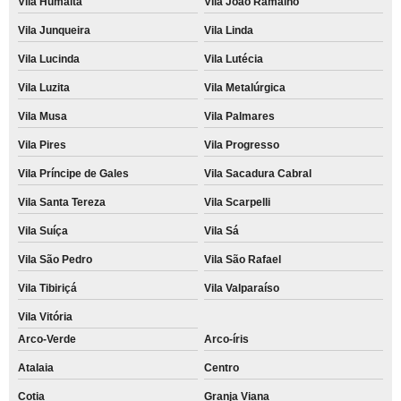
Vila Humaitá
Vila João Ramalho
Vila Junqueira
Vila Linda
Vila Lucinda
Vila Lutécia
Vila Luzita
Vila Metalúrgica
Vila Musa
Vila Palmares
Vila Pires
Vila Progresso
Vila Príncipe de Gales
Vila Sacadura Cabral
Vila Santa Tereza
Vila Scarpelli
Vila Suíça
Vila Sá
Vila São Pedro
Vila São Rafael
Vila Tibiriçá
Vila Valparaíso
Vila Vitória
Arco-Verde
Arco-íris
Atalaia
Centro
Cotia
Granja Viana