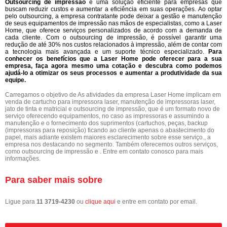
Outsourcing de impressão
é uma solução eficiente para empresas que
buscam reduzir custos e aumentar a eficiência em suas operações. Ao optar
pelo outsourcing, a empresa contratante pode deixar a gestão e manutenção
de seus equipamentos de impressão nas mãos de especialistas, como a Laser
Home, que oferece serviços personalizados de acordo com a demanda de
cada cliente. Com o outsourcing de impressão, é possível garantir uma
redução de até 30% nos custos relacionados à impressão, além de contar com
a tecnologia mais avançada e um suporte técnico especializado.
Para
conhecer os benefícios que a Laser Home pode oferecer para a sua
empresa, faça agora mesmo uma cotação e descubra como podemos
ajudá-lo a otimizar os seus processos e aumentar a produtividade da sua
equipe.
Carregamos o objetivo de As atividades da empresa Laser Home implicam em
venda de cartucho para impressora laser, manutenção de impressoras laser,
jato de tinta e matricial e outsourcing de impressão, que é um formato novo de
serviço oferecendo equipamentos, no caso as impressoras e assumindo a
manutenção e o fornecimento dos suprimentos (cartuchos, peças, backup
(impressoras para reposição) ficando ao cliente apenas o abastecimento do
papel, mais adiante existem maiores esclarecimento sobre esse serviço., a
empresa nos destacando no segmento. Também oferecemos outros serviços,
como outsourcing de impressão e . Entre em contato conosco para mais
informações.
Para saber mais sobre
Ligue para
11 3719-4230
ou
clique aqui
e entre em contato por email.