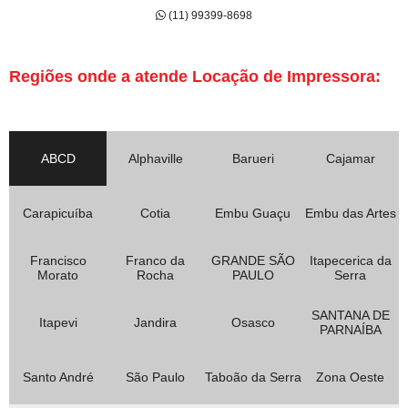
(11) 99399-8698
Regiões onde a atende Locação de Impressora:
ABCD
Alphaville
Barueri
Cajamar
Carapicuíba
Cotia
Embu Guaçu
Embu das Artes
Francisco
Franco da
GRANDE SÃO
Itapecerica da
Morato
Rocha
PAULO
Serra
SANTANA DE
Itapevi
Jandira
Osasco
PARNAÍBA
Santo André
São Paulo
Taboão da Serra
Zona Oeste