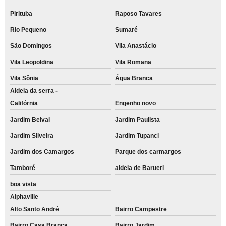
Pirituba
Raposo Tavares
Rio Pequeno
Sumaré
São Domingos
Vila Anastácio
Vila Leopoldina
Vila Romana
Vila Sônia
Água Branca
Aldeia da serra -
Califórnia
Engenho novo
Jardim Belval
Jardim Paulista
Jardim Silveira
Jardim Tupanci
Jardim dos Camargos
Parque dos carmargos
Tamboré
aldeia de Barueri
boa vista
Alphaville
Alto Santo André
Bairro Campestre
Bairro Casa Branca
Bairro Jardim