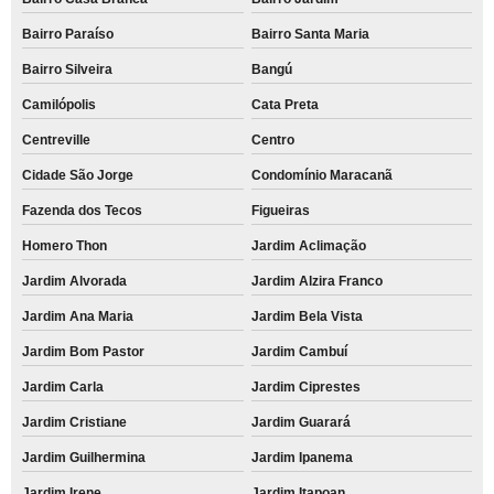
Bairro Paraíso
Bairro Santa Maria
Bairro Silveira
Bangú
Camilópolis
Cata Preta
Centreville
Centro
Cidade São Jorge
Condomínio Maracanã
Fazenda dos Tecos
Figueiras
Homero Thon
Jardim Aclimação
Jardim Alvorada
Jardim Alzira Franco
Jardim Ana Maria
Jardim Bela Vista
Jardim Bom Pastor
Jardim Cambuí
Jardim Carla
Jardim Ciprestes
Jardim Cristiane
Jardim Guarará
Jardim Guilhermina
Jardim Ipanema
Jardim Irene
Jardim Itapoan