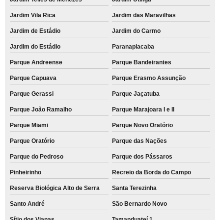
Jardim Vila Rica
Jardim das Maravilhas
Jardim de Estádio
Jardim do Carmo
Jardim do Estádio
Paranapiacaba
Parque Andreense
Parque Bandeirantes
Parque Capuava
Parque Erasmo Assunção
Parque Gerassi
Parque Jaçatuba
Parque João Ramalho
Parque Marajoara I e II
Parque Miami
Parque Novo Oratório
Parque Oratório
Parque das Nações
Parque do Pedroso
Parque dos Pássaros
Pinheirinho
Recreio da Borda do Campo
Reserva Biológica Alto de Serra
Santa Terezinha
Santo André
São Bernardo Novo
Sítio dos Vianas
Tamanduateí 1