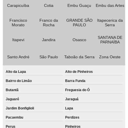
Carapicuíba
Cotia
Embu Guaçu
Embu das Artes
Francisco
Franco da
GRANDE SÃO
Itapecerica da
Morato
Rocha
PAULO
Serra
SANTANA DE
Itapevi
Jandira
Osasco
PARNAÍBA
Santo André
São Paulo
Taboão da Serra
Zona Oeste
Alto da Lapa
Alto de Pinheiros
Bairro do Limão
Barra Funda
Butantã
Freguesia do Ó
Jaguaré
Jaraguá
Jardim Bonfiglioli
Lapa
Pacaembu
Perdizes
Perus
Pinheiros