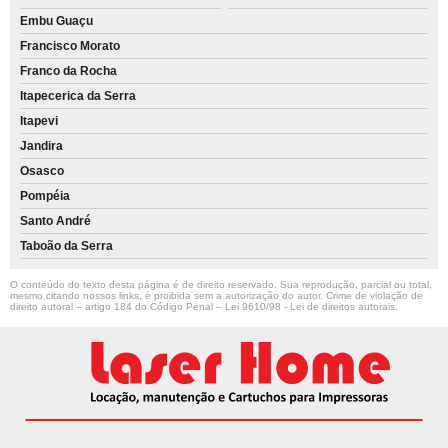
Embu Guaçu
Francisco Morato
Franco da Rocha
Itapecerica da Serra
Itapevi
Jandira
Osasco
Pompéia
Santo André
Taboão da Serra
O conteúdo do texto desta página é de direito reservado. Sua reprodução, parcial ou total,
mesmo citando nossos links, é proibida sem a autorização do autor. Crime de violação de
direito autoral – artigo 184 do Código Penal –
Lei 9610/98 - Lei de direitos autorais
.