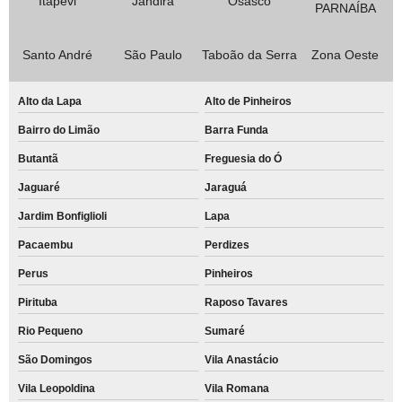
Itapevi
Jandira
Osasco
PARNAÍBA
Santo André
São Paulo
Taboão da Serra
Zona Oeste
Alto da Lapa
Alto de Pinheiros
Bairro do Limão
Barra Funda
Butantã
Freguesia do Ó
Jaguaré
Jaraguá
Jardim Bonfiglioli
Lapa
Pacaembu
Perdizes
Perus
Pinheiros
Pirituba
Raposo Tavares
Rio Pequeno
Sumaré
São Domingos
Vila Anastácio
Vila Leopoldina
Vila Romana