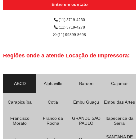
Entre em contato
(11) 3719-4230
(11) 3719-4278
(11) 99399-8698
Regiões onde a atende Locação de Impressora:
ABCD
Alphaville
Barueri
Cajamar
Carapicuíba
Cotia
Embu Guaçu
Embu das Artes
Francisco
Franco da
GRANDE SÃO
Itapecerica da
Morato
Rocha
PAULO
Serra
SANTANA DE