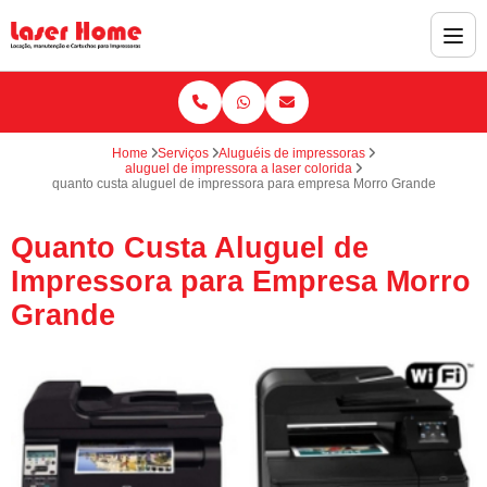
Home
Serviços
Aluguéis de impressoras
aluguel de impressora a laser colorida
quanto custa aluguel de impressora para empresa Morro Grande
Quanto Custa Aluguel de
Impressora para Empresa Morro
Grande