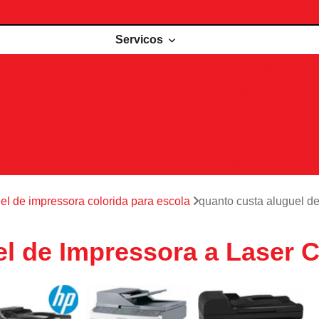
Servicos
de impressoras
Comodato de impressora
Impressora 
Impressoras para locação
Locações de impressoras
Manutenção de impressoras
Outsourcing impressão
Recarga de cartuchos
Remanufatura de cartuchos
Serviços de outsourcing de impressão
el de impressora colorida para escola
quanto custa aluguel de
l de Impressora a Laser C