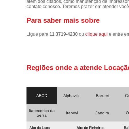
além dos citados, como manutenção de impressor
contato conosco. Teremos prazer em atender você
Para saber mais sobre
Ligue para
11 3719-4230
ou
clique aqui
e entre em
Regiões onde a atende Locaçã
ABCD
Alphaville
Barueri
C
Itapecerica da
Itapevi
Jandira
O
Serra
Alto da Lapa
Alto de Pinheiros
Bai