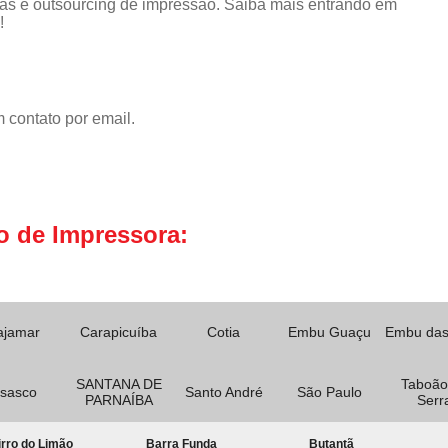
as e outsourcing de impressão. Saiba mais entrando em
!
 contato por email.
o de Impressora:
ajamar
Carapicuíba
Cotia
Embu Guaçu
Embu das
SANTANA DE
Taboão
sasco
Santo André
São Paulo
PARNAÍBA
Serr
rro do Limão
Barra Funda
Butantã