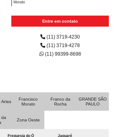
Morato
aluguéis de impressoras Água Branca
Entre em contato
aluguel de impressora colorida San Diego Park
(11) 3719-4230
(11) 3719-4278
(11) 99399-8698
Francisco
Franco da
GRANDE SÃO
 Artes
Morato
Rocha
PAULO
 da
Zona Oeste
a
Freguesia do Ó
Jaguaré