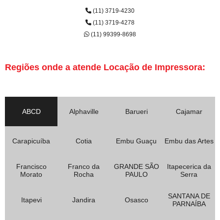
(11) 3719-4230
(11) 3719-4278
(11) 99399-8698
Regiões onde a atende Locação de Impressora:
ABCD
Alphaville
Barueri
Cajamar
Carapicuíba
Cotia
Embu Guaçu
Embu das Artes
Francisco
Franco da
GRANDE SÃO
Itapecerica da
Morato
Rocha
PAULO
Serra
SANTANA DE
Itapevi
Jandira
Osasco
PARNAÍBA