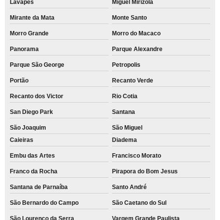
Lavapés
Miguel Mirizola
Mirante da Mata
Monte Santo
Morro Grande
Morro do Macaco
Panorama
Parque Alexandre
Parque São George
Petropolis
Portão
Recanto Verde
Recanto dos Victor
Rio Cotia
San Diego Park
Santana
São Joaquim
São Miguel
Caieiras
Diadema
Embu das Artes
Francisco Morato
Franco da Rocha
Pirapora do Bom Jesus
Santana de Parnaíba
Santo André
São Bernardo do Campo
São Caetano do Sul
São Lourenço da Serra
Vargem Grande Paulista