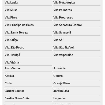
Vila Luzita
Vila Metalúrgica
Vila Musa
Vila Palmares
Vila Pires
Vila Progresso
Vila Príncipe de Gales
Vila Sacadura Cabral
Vila Santa Tereza
Vila Scarpelli
Vila Suíça
Vila Sá
Vila São Pedro
Vila São Rafael
Vila Tibiriçá
Vila Valparaíso
Vila Vitória
Arco-Verde
Arco-íris
Atalaia
Centro
Cotia
Granja Viana
Jardim Leonor
Jardim Lina
Jardim Nova Cotia
Lageado