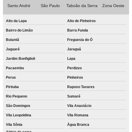
Santo André
São Paulo
Taboão da Serra
Zona Oeste
Alto da Lapa
Alto de Pinheiros
Bairro do Limão
Barra Funda
Butantã
Freguesia do Ó
Jaguaré
Jaraguá
Jardim Bonfiglioli
Lapa
Pacaembu
Perdizes
Perus
Pinheiros
Pirituba
Raposo Tavares
Rio Pequeno
Sumaré
São Domingos
Vila Anastácio
Vila Leopoldina
Vila Romana
Vila Sônia
Água Branca
Aldeia da serra -