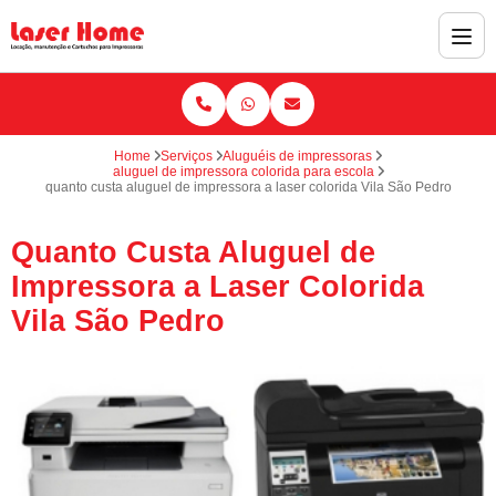
Home
Serviços
Aluguéis de impressoras
aluguel de impressora colorida para escola
quanto custa aluguel de impressora a laser colorida Vila São Pedro
Quanto Custa Aluguel de
Impressora a Laser Colorida
Vila São Pedro