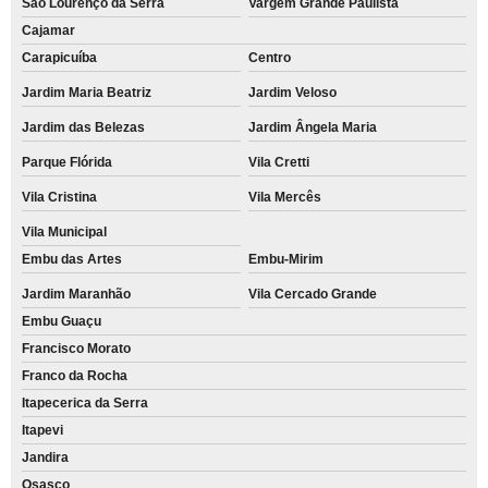
São Lourenço da Serra
Vargem Grande Paulista
Cajamar
Carapicuíba
Centro
Jardim Maria Beatriz
Jardim Veloso
Jardim das Belezas
Jardim Ângela Maria
Parque Flórida
Vila Cretti
Vila Cristina
Vila Mercês
Vila Municipal
Embu das Artes
Embu-Mirim
Jardim Maranhão
Vila Cercado Grande
Embu Guaçu
Francisco Morato
Franco da Rocha
Itapecerica da Serra
Itapevi
Jandira
Osasco