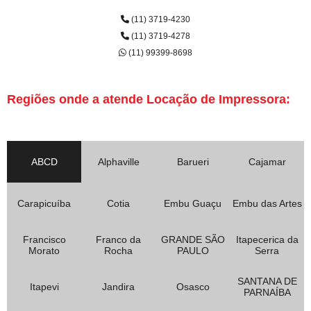
(11) 3719-4230
(11) 3719-4278
(11) 99399-8698
Regiões onde a atende Locação de Impressora:
ABCD
Alphaville
Barueri
Cajamar
Carapicuíba
Cotia
Embu Guaçu
Embu das Artes
Francisco
Franco da
GRANDE SÃO
Itapecerica da
Morato
Rocha
PAULO
Serra
SANTANA DE
Itapevi
Jandira
Osasco
PARNAÍBA