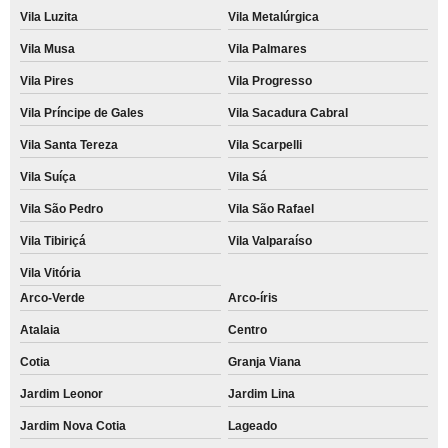
Vila Luzita
Vila Metalúrgica
Vila Musa
Vila Palmares
Vila Pires
Vila Progresso
Vila Príncipe de Gales
Vila Sacadura Cabral
Vila Santa Tereza
Vila Scarpelli
Vila Suíça
Vila Sá
Vila São Pedro
Vila São Rafael
Vila Tibiriçá
Vila Valparaíso
Vila Vitória
Arco-Verde
Arco-íris
Atalaia
Centro
Cotia
Granja Viana
Jardim Leonor
Jardim Lina
Jardim Nova Cotia
Lageado