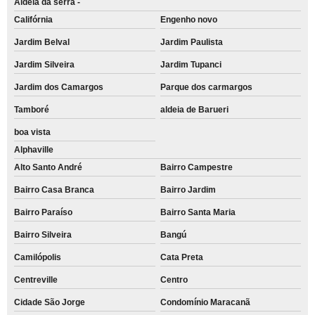
Aldeia da serra -
Califórnia
Engenho novo
Jardim Belval
Jardim Paulista
Jardim Silveira
Jardim Tupanci
Jardim dos Camargos
Parque dos carmargos
Tamboré
aldeia de Barueri
boa vista
Alphaville
Alto Santo André
Bairro Campestre
Bairro Casa Branca
Bairro Jardim
Bairro Paraíso
Bairro Santa Maria
Bairro Silveira
Bangú
Camilópolis
Cata Preta
Centreville
Centro
Cidade São Jorge
Condomínio Maracanã