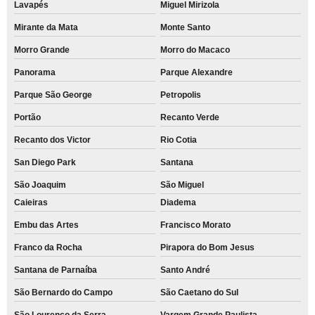
Lavapés
Miguel Mirizola
Mirante da Mata
Monte Santo
Morro Grande
Morro do Macaco
Panorama
Parque Alexandre
Parque São George
Petropolis
Portão
Recanto Verde
Recanto dos Victor
Rio Cotia
San Diego Park
Santana
São Joaquim
São Miguel
Caieiras
Diadema
Embu das Artes
Francisco Morato
Franco da Rocha
Pirapora do Bom Jesus
Santana de Parnaíba
Santo André
São Bernardo do Campo
São Caetano do Sul
São Lourenço da Serra
Vargem Grande Paulista