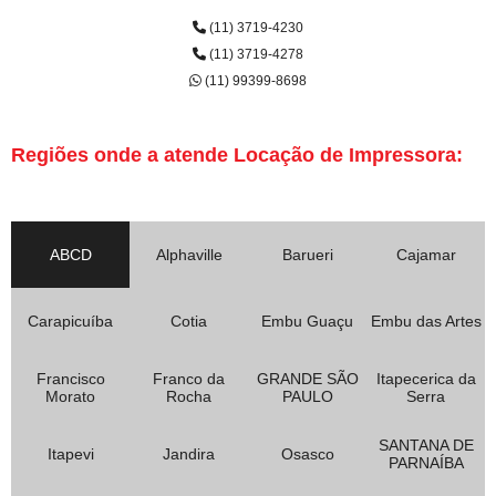
(11) 3719-4230
(11) 3719-4278
(11) 99399-8698
Regiões onde a atende Locação de Impressora:
ABCD
Alphaville
Barueri
Cajamar
Carapicuíba
Cotia
Embu Guaçu
Embu das Artes
Francisco
Franco da
GRANDE SÃO
Itapecerica da
Morato
Rocha
PAULO
Serra
SANTANA DE
Itapevi
Jandira
Osasco
PARNAÍBA