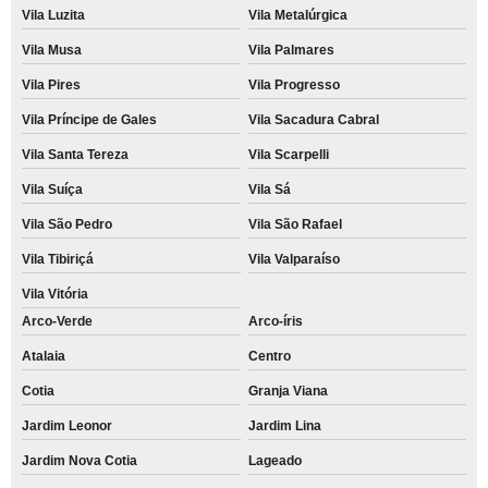
Vila Luzita
Vila Metalúrgica
Vila Musa
Vila Palmares
Vila Pires
Vila Progresso
Vila Príncipe de Gales
Vila Sacadura Cabral
Vila Santa Tereza
Vila Scarpelli
Vila Suíça
Vila Sá
Vila São Pedro
Vila São Rafael
Vila Tibiriçá
Vila Valparaíso
Vila Vitória
Arco-Verde
Arco-íris
Atalaia
Centro
Cotia
Granja Viana
Jardim Leonor
Jardim Lina
Jardim Nova Cotia
Lageado