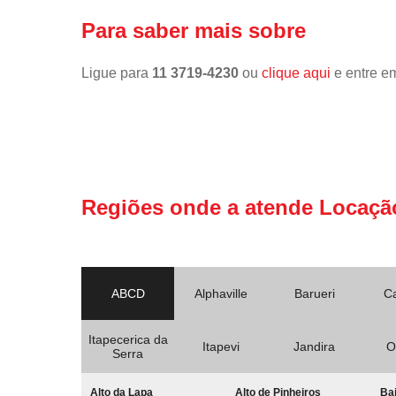
Para saber mais sobre
Ligue para
11 3719-4230
ou
clique aqui
e entre em
Regiões onde a atende Locaçã
ABCD
Alphaville
Barueri
C
Itapecerica da
Itapevi
Jandira
O
Serra
Alto da Lapa
Alto de Pinheiros
Bai