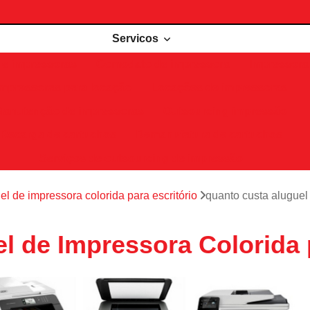
Servicos
de impressoras
Comodato de impressora
Impressora 
Impressoras para locação
Locações de impressoras
Manutenção de impressoras
Outsourcing impressão
Recarga de cartuchos
Remanufatura de cartuchos
Serviços de outsourcing de impressão
el de impressora colorida para escritório
quanto custa aluguel
l de Impressora Colorida 