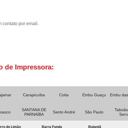
 contato por email.
o de Impressora:
ajamar
Carapicuíba
Cotia
Embu Guaçu
Embu das
SANTANA DE
Taboão
sasco
Santo André
São Paulo
PARNAÍBA
Serr
rro do Limão
Barra Funda
Butantã