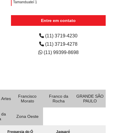
Tamanduateí 1
quanto custa aluguel de impressora para escola Vila
Romana
Entre em contato
quanto custa aluguel de impressora colorida para
escritório Aldeia da serra -
(11) 3719-4230
(11) 3719-4278
(11) 99399-8698
Francisco
Franco da
GRANDE SÃO
 Artes
Morato
Rocha
PAULO
 da
Zona Oeste
a
Freguesia do Ó
Jaguaré