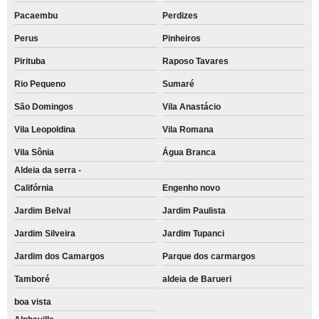
Pacaembu
Perdizes
Perus
Pinheiros
Pirituba
Raposo Tavares
Rio Pequeno
Sumaré
São Domingos
Vila Anastácio
Vila Leopoldina
Vila Romana
Vila Sônia
Água Branca
Aldeia da serra -
Califórnia
Engenho novo
Jardim Belval
Jardim Paulista
Jardim Silveira
Jardim Tupanci
Jardim dos Camargos
Parque dos carmargos
Tamboré
aldeia de Barueri
boa vista