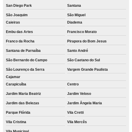
San Diego Park
Santana
São Joaquim
São Miguel
Caieiras
Diadema
Embu das Artes
Francisco Morato
Franco da Rocha
Pirapora do Bom Jesus
Santana de Parnaíba
Santo André
São Bernardo do Campo
São Caetano do Sul
São Lourenço da Serra
Vargem Grande Paulista
Cajamar
Carapicuíba
Centro
Jardim Maria Beatriz
Jardim Veloso
Jardim das Belezas
Jardim Ângela Maria
Parque Flórida
Vila Cretti
Vila Cristina
Vila Mercês
Vila Municipal