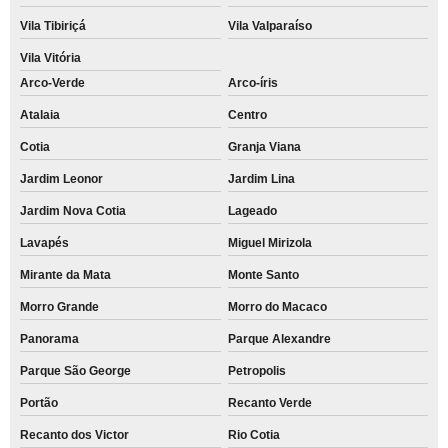
Vila Tibiriçá
Vila Valparaíso
Vila Vitória
Arco-Verde
Arco-íris
Atalaia
Centro
Cotia
Granja Viana
Jardim Leonor
Jardim Lina
Jardim Nova Cotia
Lageado
Lavapés
Miguel Mirizola
Mirante da Mata
Monte Santo
Morro Grande
Morro do Macaco
Panorama
Parque Alexandre
Parque São George
Petropolis
Portão
Recanto Verde
Recanto dos Victor
Rio Cotia