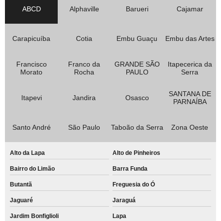
ABCD
Alphaville
Barueri
Cajamar
Carapicuíba
Cotia
Embu Guaçu
Embu das Artes
Francisco
Franco da
GRANDE SÃO
Itapecerica da
Morato
Rocha
PAULO
Serra
SANTANA DE
Itapevi
Jandira
Osasco
PARNAÍBA
Santo André
São Paulo
Taboão da Serra
Zona Oeste
Alto da Lapa
Alto de Pinheiros
Bairro do Limão
Barra Funda
Butantã
Freguesia do Ó
Jaguaré
Jaraguá
Jardim Bonfiglioli
Lapa