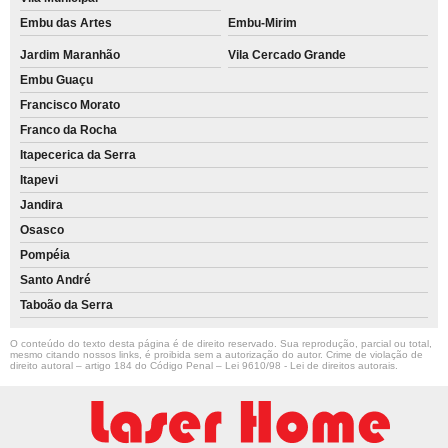
Embu das Artes
Embu-Mirim
Jardim Maranhão
Vila Cercado Grande
Embu Guaçu
Francisco Morato
Franco da Rocha
Itapecerica da Serra
Itapevi
Jandira
Osasco
Pompéia
Santo André
Taboão da Serra
O conteúdo do texto desta página é de direito reservado. Sua reprodução, parcial ou total,
mesmo citando nossos links, é proibida sem a autorização do autor. Crime de violação de
direito autoral – artigo 184 do Código Penal –
Lei 9610/98 - Lei de direitos autorais
.