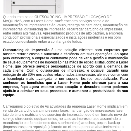
Quando trata-se de OUTSOURCING - IMPRESSÃO E LOCAÇÃO DE
MÁQUINAS, com a Laser Home, você encontra serviços como o de
manutenção de impressoras São Paulo, recarga de cartuchos, manutenção de
impressoras, outsourcing de impressão, recarregar cartucho de impressora,
entre outras alternativas. Apresentando produtos de alto padrão, a empresa
conta com profissionais especializados e instalações modernas e em bom
estado, conquistando então a confiança de todos.
Outsourcing de impressão
é uma solução eficiente para empresas que
buscam reduzir custos e aumentar a eficiência em suas operações. Ao optar
pelo outsourcing, a empresa contratante pode deixar a gestão e manutenção
de seus equipamentos de impressão nas mãos de especialistas, como a Laser
Home, que oferece serviços personalizados de acordo com a demanda de
cada cliente. Com o outsourcing de impressão, é possível garantir uma
redução de até 30% nos custos relacionados à impressão, além de contar com
a tecnologia mais avançada e um suporte técnico especializado.
Para
conhecer os benefícios que a Laser Home pode oferecer para a sua
empresa, faça agora mesmo uma cotação e descubra como podemos
ajudá-lo a otimizar os seus processos e aumentar a produtividade da sua
equipe.
Carregamos o objetivo de As atividades da empresa Laser Home implicam em
venda de cartucho para impressora laser, manutenção de impressoras laser,
jato de tinta e matricial e outsourcing de impressão, que é um formato novo de
serviço oferecendo equipamentos, no caso as impressoras e assumindo a
manutenção e o fornecimento dos suprimentos (cartuchos, peças, backup
(impressoras para reposição) ficando ao cliente apenas o abastecimento do
papel, mais adiante existem maiores esclarecimento sobre esse serviço., a