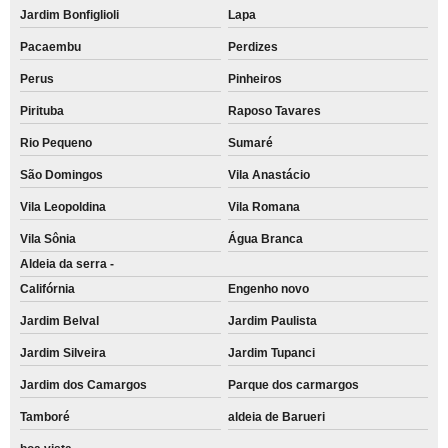
Jardim Bonfiglioli
Lapa
Pacaembu
Perdizes
Perus
Pinheiros
Pirituba
Raposo Tavares
Rio Pequeno
Sumaré
São Domingos
Vila Anastácio
Vila Leopoldina
Vila Romana
Vila Sônia
Água Branca
Aldeia da serra -
Califórnia
Engenho novo
Jardim Belval
Jardim Paulista
Jardim Silveira
Jardim Tupanci
Jardim dos Camargos
Parque dos carmargos
Tamboré
aldeia de Barueri