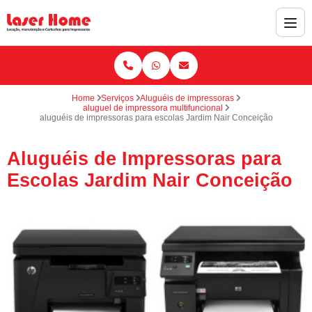
Home
Serviços
Aluguéis de impressoras
aluguel de impressora multifuncional
aluguéis de impressoras para escolas Jardim Nair Conceição
Aluguéis de Impressoras para
Escolas Jardim Nair Conceição