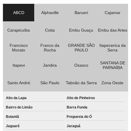
ABCD
Alphaville
Barueri
Cajamar
Carapicuíba
Cotia
Embu Guaçu
Embu das Artes
Francisco
Franco da
GRANDE SÃO
Itapecerica da
Morato
Rocha
PAULO
Serra
SANTANA DE
Itapevi
Jandira
Osasco
PARNAÍBA
Santo André
São Paulo
Taboão da Serra
Zona Oeste
Alto da Lapa
Alto de Pinheiros
Bairro do Limão
Barra Funda
Butantã
Freguesia do Ó
Jaguaré
Jaraguá