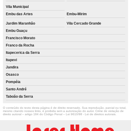
Vila Municipal
Embu das Artes
Embu-Mirim
Jardim Maranhão
Vila Cercado Grande
Embu Guaçu
Francisco Morato
Franco da Rocha
Itapecerica da Serra
Itapevi
Jandira
Osasco
Pompéia
Santo André
Taboão da Serra
O conteúdo do texto desta página é de direito reservado. Sua reprodução, parcial ou total,
mesmo citando nossos links, é proibida sem a autorização do autor. Crime de violação de
direito autoral – artigo 184 do Código Penal –
Lei 9610/98 - Lei de direitos autorais
.