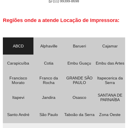
(11) 99399-8698
Regiões onde a atende Locação de Impressora:
ABCD
Alphaville
Barueri
Cajamar
Carapicuíba
Cotia
Embu Guaçu
Embu das Artes
Francisco
Franco da
GRANDE SÃO
Itapecerica da
Morato
Rocha
PAULO
Serra
SANTANA DE
Itapevi
Jandira
Osasco
PARNAÍBA
Santo André
São Paulo
Taboão da Serra
Zona Oeste