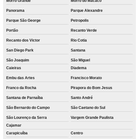
Morro Grande
Morro do Macaco
Panorama
Parque Alexandre
Parque São George
Petropolis
Portão
Recanto Verde
Recanto dos Victor
Rio Cotia
San Diego Park
Santana
São Joaquim
São Miguel
Caieiras
Diadema
Embu das Artes
Francisco Morato
Franco da Rocha
Pirapora do Bom Jesus
Santana de Parnaíba
Santo André
São Bernardo do Campo
São Caetano do Sul
São Lourenço da Serra
Vargem Grande Paulista
Cajamar
Carapicuíba
Centro