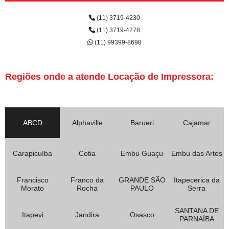
(11) 3719-4230
(11) 3719-4278
(11) 99399-8698
Regiões onde a atende Locação de Impressora:
ABCD
Alphaville
Barueri
Cajamar
Carapicuíba
Cotia
Embu Guaçu
Embu das Artes
Francisco
Franco da
GRANDE SÃO
Itapecerica da
Morato
Rocha
PAULO
Serra
SANTANA DE
Itapevi
Jandira
Osasco
PARNAÍBA