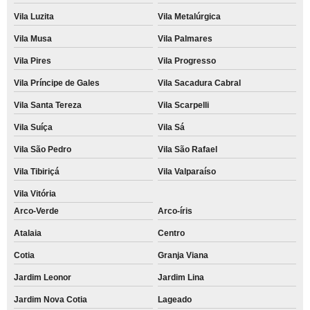
Vila Luzita
Vila Metalúrgica
Vila Musa
Vila Palmares
Vila Pires
Vila Progresso
Vila Príncipe de Gales
Vila Sacadura Cabral
Vila Santa Tereza
Vila Scarpelli
Vila Suíça
Vila Sá
Vila São Pedro
Vila São Rafael
Vila Tibiriçá
Vila Valparaíso
Vila Vitória
Arco-Verde
Arco-íris
Atalaia
Centro
Cotia
Granja Viana
Jardim Leonor
Jardim Lina
Jardim Nova Cotia
Lageado